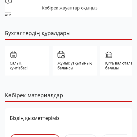
Көбірек жауаптар оқыңыз
Бухгалтердің құралдары
Салық
Жұмыс уақытының
ҚРҰБ валюталар
күнтізбесі
балансы
бағамы
Көбірек материалдар
Біздің қызметтеріміз