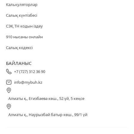
Калькуляторлар
Салық күнтізбесі
СЭҚ ТН кодын іздеу
910 нысаны онлайн
Салық кодексі
БАЙЛАНЫС
+7 (727) 312 36 90
info@mybuh.kz
Алматы қ., Егизбаева көш., 52 үй, 5 кеңсе
Алматы қ., Наурызбай батыр көш., 99/1 үй