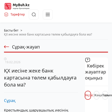
Тарифтер
Басты бет
>
ҚХ иесіне жеке банк картасына төлем қабылдауға бола ма?
Сұрақ-жауап
19.02.2026
Көбірек
ҚХ иесіне жеке банк
жауаптар
картасына төлем қабылдауға
оқыңыз
бола ма?
Ұқсас
Жаңалары
Таны
Сұрақ
Крестьяндық шаруашылық иесінің