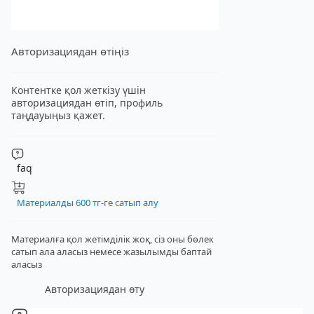
Авторизациядан өтіңіз
Контентке қол жеткізу үшін
авторизациядан өтіп, профиль
таңдауыңыз қажет.
faq
Материалды 600 тг-ге сатып алу
Материалға қол жетімділік жоқ, сіз оны бөлек
сатып ала аласыз
немесе жазылымды баптай
аласыз
Авторизациядан өту