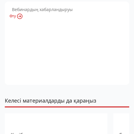
Вебинардың хабарландыруы
Өту
Келесі материалдарды да қараңыз