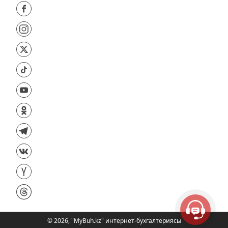
©
2026
,
"MyBuh.kz" интернет-бухгалтериясы