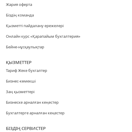
Жария оферта
Біздің команда
Қызметті пайдалану ережелері
Онлайн курс «Қарапайым бухгалтерия»
Бейне-нұсқаулықтар
ҚЫЗМЕТТЕР
Тариф Жеке бухгалтер
Бизнес-көмекші
Заң қызметтері
Бизнеске арналған кеңестер
Бухгалтерге арналған кеңестер
БІЗДІҢ СЕРВИСТЕР