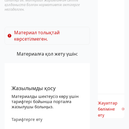
сипатқа ие. Материал жарияланған сәтте
қолданыста болған нормативтік актілерге
негізделген.
Материал толықтай
көрсетілмеген.
Материалға қол жету үшін:
Жазылымды қосу
Материалды шектеусіз көру үшін
тарифтері бойынша порталға
Жауаптар
жазылушы болыңыз.
бөліміне
өту
Тарифтерге өту