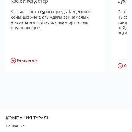
Кәсіби кеңестер
Бухга
Қызықтырған сұрағыңызды Кеңесшіге
Сервис
қойыңыз және ағымдағы заңнамалық
нысанд
нормаларға сәйкес жылдам әрі толық
сондай
жауап алыңыз.
пайдал
оңтайл
Кеңеске өту
Серв
КОМПАНИЯ ТУРАЛЫ
Байланыс