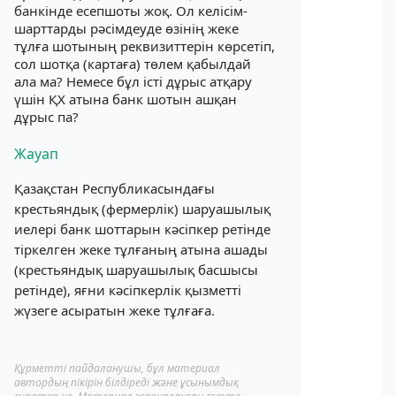
банкінде есепшоты жоқ. Ол келісім-
шарттарды рәсімдеуде өзінің жеке
тұлға шотының реквизиттерін көрсетіп,
сол шотқа (картаға) төлем қабылдай
ала ма? Немесе бұл істі дұрыс атқару
үшін ҚХ атына банк шотын ашқан
дұрыс па?
Жауап
Қазақстан Республикасындағы
крестьяндық (фермерлік) шаруашылық
иелері банк шоттарын кәсіпкер ретінде
тіркелген жеке тұлғаның атына ашады
(крестьяндық шаруашылық басшысы
ретінде), яғни кәсіпкерлік қызметті
жүзеге асыратын жеке тұлғаға.
Құрметті пайдаланушы, бұл материал
автордың пікірін білдіреді және ұсынымдық