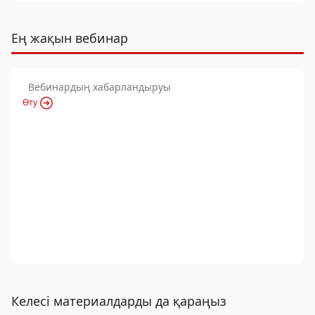
Ең жақын вебинар
Вебинардың хабарландыруы
Өту
Келесі материалдарды да қараңыз