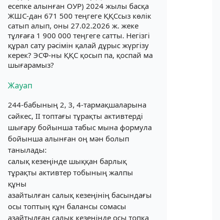
есепке алынған ОУР) 2024 жылы басқа
ЖШС-дан 671 500 теңгеге ҚҚСсыз көлік
сатып алып, оны 27.02.2026 ж. жеке
тұлғаға 1 900 000 теңгеге сатты. Негізгі
құрал сату рәсімін қалай дұрыс жүргізу
керек? ЭСФ-ны ҚҚС қосып па, қоспай ма
шығарамыз?
Жауап
244-бабының 2, 3, 4-тармақшаларына
сәйкес, II топтағы тұрақты активтерді
шығару бойынша табыс мына формула
бойынша алынған оң мән болып
танылады:
салық кезеңінде шыққан барлық
тұрақты активтер тобының жалпы
құны
азайтылған салық кезеңінің басындағы
осы топтың құн балансы сомасы
азайтылған салық кезеңінде осы топқа