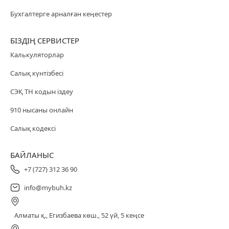
Бухгалтерге арналған кеңестер
БІЗДІҢ СЕРВИСТЕР
Калькуляторлар
Салық күнтізбесі
СЭҚ ТН кодын іздеу
910 нысаны онлайн
Салық кодексі
БАЙЛАНЫС
+7 (727) 312 36 90
info@mybuh.kz
Алматы қ., Егизбаева көш., 52 үй, 5 кеңсе