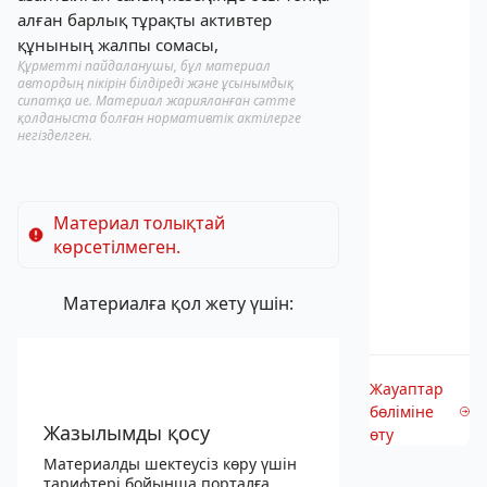
алған барлық тұрақты активтер
құнының жалпы сомасы,
Құрметті пайдаланушы, бұл материал
автордың пікірін білдіреді және ұсынымдық
сипатқа ие. Материал жарияланған сәтте
қолданыста болған нормативтік актілерге
негізделген.
Материал толықтай
көрсетілмеген.
Материалға қол жету үшін:
Жауаптар
бөліміне
Жазылымды қосу
өту
Материалды шектеусіз көру үшін
тарифтері бойынша порталға