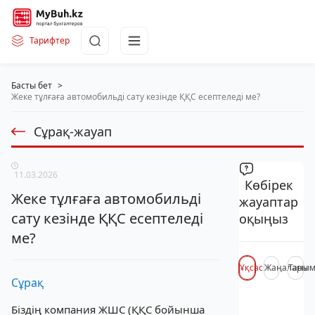
Тарифтер
Басты бет
>
Жеке тұлғаға автомобильді сату кезінде ҚҚС есептеледі ме?
Сұрақ-жауап
11.03.2026
Көбірек
Жеке тұлғаға автомобильді
жауаптар
сату кезінде ҚҚС есептеледі
оқыңыз
ме?
Ұқсас
Жаңалары
Таны
Сұрақ
Біздің компания ЖШС (ҚҚС бойынша