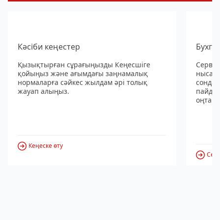
Кәсіби кеңестер
Бухга
Қызықтырған сұрағыңызды Кеңесшіге
Сервис
қойыңыз және ағымдағы заңнамалық
нысанд
нормаларға сәйкес жылдам әрі толық
сондай
жауап алыңыз.
пайдал
оңтайл
Кеңеске өту
Серв