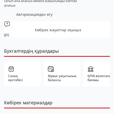
сатып ала аласыз
немесе жазылымды баптай
аласыз
Авторизациядан өту
Көбірек жауаптар оқыңыз
Бухгалтердің құралдары
Салық
Жұмыс уақытының
ҚРҰБ валюталар
күнтізбесі
балансы
бағамы
Көбірек материалдар