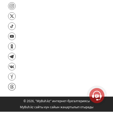
©
2026
,
"MyBuh.kz" интернет-бухгалтериясы
MyBuh.kz сайты күн сайын жаңартылып отырады