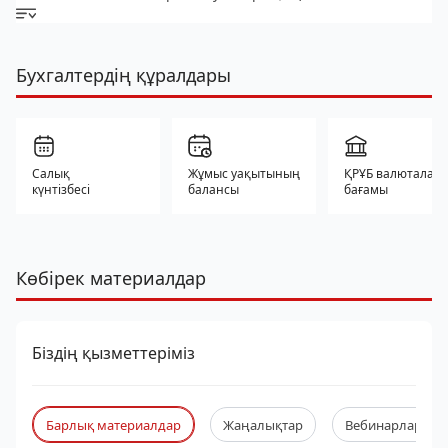
Бухгалтердің құралдары
Салық
Жұмыс уақытының
ҚРҰБ валюталар
күнтізбесі
балансы
бағамы
Көбірек материалдар
Біздің қызметтеріміз
Барлық материалдар
Жаңалықтар
Вебинарлар