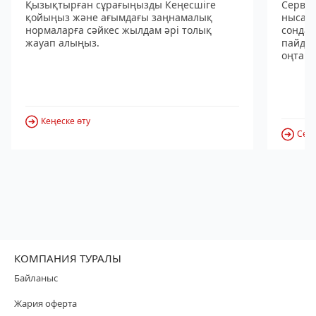
Қызықтырған сұрағыңызды Кеңесшіге
Сервис
қойыңыз және ағымдағы заңнамалық
нысанд
нормаларға сәйкес жылдам әрі толық
сондай
жауап алыңыз.
пайдал
оңтайл
Кеңеске өту
Серв
КОМПАНИЯ ТУРАЛЫ
Байланыс
Жария оферта