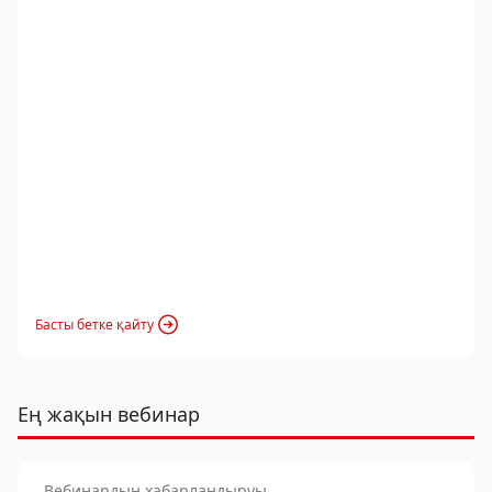
Басты бетке қайту
Ең жақын вебинар
Вебинардың хабарландыруы