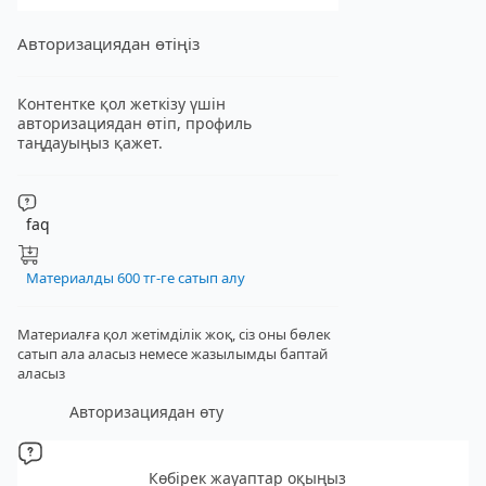
Авторизациядан өтіңіз
Контентке қол жеткізу үшін
авторизациядан өтіп, профиль
таңдауыңыз қажет.
faq
Материалды 600 тг-ге сатып алу
Материалға қол жетімділік жоқ, сіз оны бөлек
сатып ала аласыз
немесе жазылымды баптай
аласыз
Авторизациядан өту
Көбірек жауаптар оқыңыз