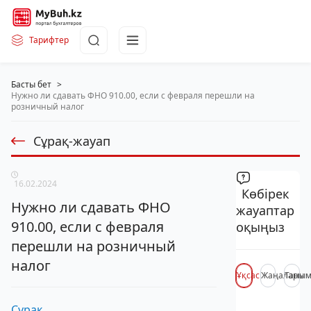
Тарифтер
Басты бет
>
Нужно ли сдавать ФНО 910.00, если с февраля перешли на
розничный налог
Сұрақ-жауап
16.02.2024
Көбірек
Нужно ли сдавать ФНО
жауаптар
910.00, если с февраля
оқыңыз
перешли на розничный
налог
Ұқсас
Жаңалары
Таны
Сұрақ