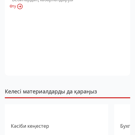
Өту
Келесі материалдарды да қараңыз
Кәсіби кеңестер
Бухга