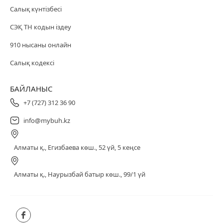
Салық күнтізбесі
СЭҚ ТН кодын іздеу
910 нысаны онлайн
Салық кодексі
БАЙЛАНЫС
+7 (727) 312 36 90
info@mybuh.kz
Алматы қ., Егизбаева көш., 52 үй, 5 кеңсе
Алматы қ., Наурызбай батыр көш., 99/1 үй