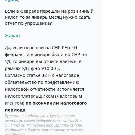
Если в феврале перешли на розничный
налог, то за январь месяц нужно сдать
отчет по упрощенке?
Жауап
Да, если перешли на СНР РН с 01
февраля, а в январе были на СНР на
УД, то январь вы отчитываетесь в
рамках УД ( фно 910.00 ).
Согласно статье 38 НК налоговое
обязательство по представлению
налоговой отчетности исполняется
налогоплательщиком (налоговым
агентом)
по окончании налогового
периода
.
Құрметті пайдаланушы, бұл материал
автордың пікірін білдіреді және ұсынымдық
сипатқа ие. Материал жарияланған сәтте
қолданыста болған нормативтік актілерге
негізделген.