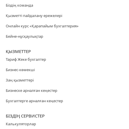
Біздің команда
Қызметті пайдалану ережелері
Онлайн курс «Қарапайым бухгалтерия»
Бейне-нұсқаулықтар
ҚЫЗМЕТТЕР
Тариф Жеке бухгалтер
Бизнес-көмекші
Заң қызметтері
Бизнеске арналған кеңестер
Бухгалтерге арналған кеңестер
БІЗДІҢ СЕРВИСТЕР
Калькуляторлар