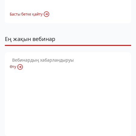
Басты бетке қайту
Ең жақын вебинар
Вебинардың хабарландыруы
Өту