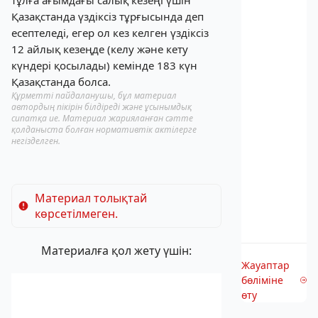
тұлға ағымдағы салық кезеңі үшін
Қазақстанда үздіксіз тұрғысында деп
есептеледі, егер ол кез келген үздіксіз
12 айлық кезеңде (келу және кету
күндері қосылады) кемінде 183 күн
Қазақстанда болса.
Құрметті пайдаланушы, бұл материал
автордың пікірін білдіреді және ұсынымдық
сипатқа ие. Материал жарияланған сәтте
қолданыста болған нормативтік актілерге
негізделген.
Материал толықтай
көрсетілмеген.
Материалға қол жету үшін:
Жауаптар
бөліміне
өту