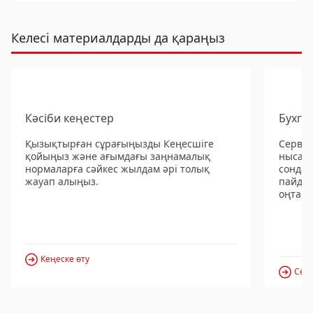
Келесі материалдарды да қараңыз
Кәсіби кеңестер
Бухга
Қызықтырған сұрағыңызды Кеңесшіге
Сервис
қойыңыз және ағымдағы заңнамалық
нысанд
нормаларға сәйкес жылдам әрі толық
сондай
жауап алыңыз.
пайдал
оңтайл
Кеңеске өту
Серв