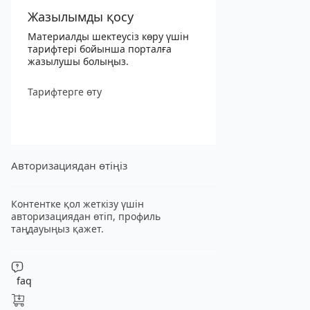
Жазылымды қосу
Материалды шектеусіз көру үшін
тарифтері бойынша порталға
жазылушы болыңыз.
Тарифтерге өту
Авторизациядан өтіңіз
Контентке қол жеткізу үшін
авторизациядан өтіп, профиль
таңдауыңыз қажет.
faq