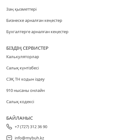
Заң қызметтері
Бизнеске арналған кеңестер
Бухгалтерге арналған кеңестер
БІЗДІҢ СЕРВИСТЕР
Калькуляторлар
Салық күнтізбесі
СЭҚ ТН кодын іздеу
910 нысаны онлайн
Салық кодексі
БАЙЛАНЫС
+7 (727) 312 36 90
info@mybuh.kz