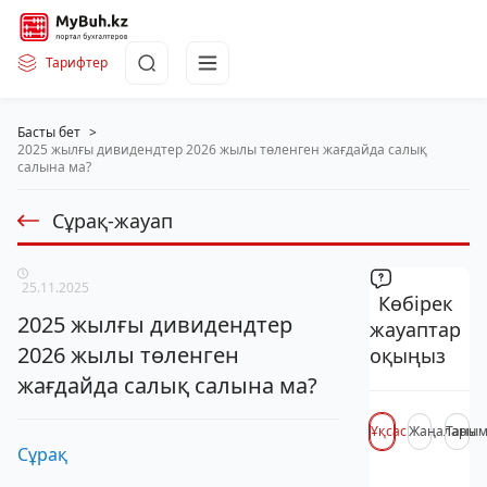
Тарифтер
Басты бет
>
2025 жылғы дивидендтер 2026 жылы төленген жағдайда салық
салына ма?
Сұрақ-жауап
25.11.2025
Көбірек
2025 жылғы дивидендтер
жауаптар
2026 жылы төленген
оқыңыз
жағдайда салық салына ма?
Ұқсас
Жаңалары
Таны
Сұрақ