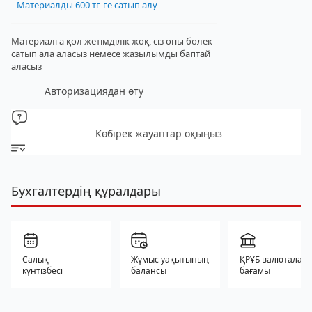
Материалды 600 тг-ге сатып алу
Материалға қол жетімділік жоқ, сіз оны бөлек
сатып ала аласыз
немесе жазылымды баптай
аласыз
Авторизациядан өту
Көбірек жауаптар оқыңыз
Бухгалтердің құралдары
Салық
Жұмыс уақытының
ҚРҰБ валюталар
күнтізбесі
балансы
бағамы