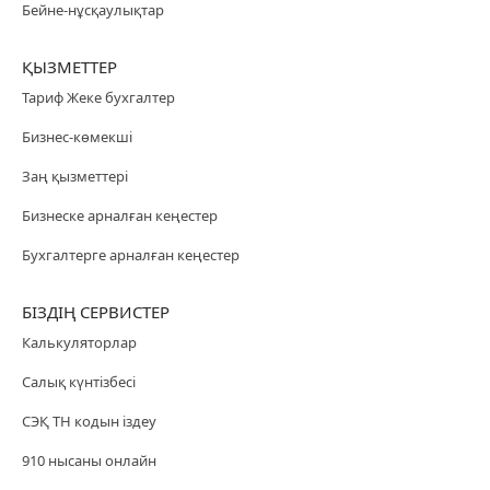
Бейне-нұсқаулықтар
ҚЫЗМЕТТЕР
Тариф Жеке бухгалтер
Бизнес-көмекші
Заң қызметтері
Бизнеске арналған кеңестер
Бухгалтерге арналған кеңестер
БІЗДІҢ СЕРВИСТЕР
Калькуляторлар
Салық күнтізбесі
СЭҚ ТН кодын іздеу
910 нысаны онлайн