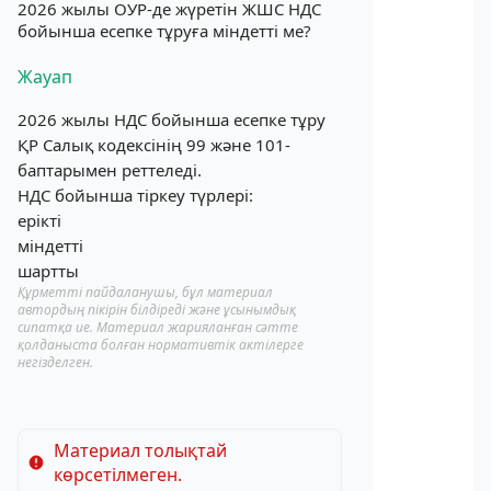
2026 жылы ОУР-де жүретін ЖШС НДС
бойынша есепке тұруға міндетті ме?
Жауап
2026 жылы НДС бойынша есепке тұру
ҚР Салық кодексінің 99 және 101-
баптарымен реттеледі.
НДС бойынша тіркеу түрлері:
ерікті
міндетті
шартты
Құрметті пайдаланушы, бұл материал
автордың пікірін білдіреді және ұсынымдық
сипатқа ие. Материал жарияланған сәтте
қолданыста болған нормативтік актілерге
негізделген.
Материал толықтай
көрсетілмеген.