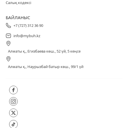
Салық кодексі
БАЙЛАНЫС
+7 (727) 312 36 90
info@mybuh.kz
Алматы қ., Егизбаева көш., 52 үй, 5 кеңсе
Алматы қ., Наурызбай батыр көш., 99/1 үй