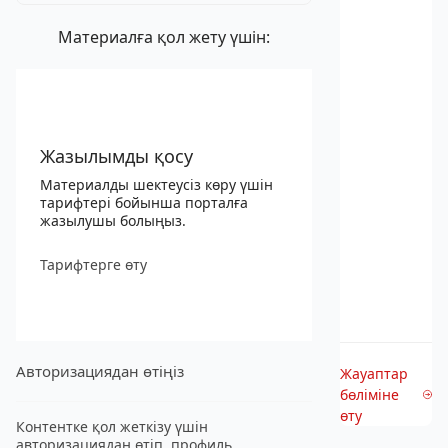
Материалға қол жету үшін:
Жазылымды қосу
Материалды шектеусіз көру үшін
тарифтері бойынша порталға
жазылушы болыңыз.
Тарифтерге өту
Авторизациядан өтіңіз
Жауаптар
бөліміне
өту
Контентке қол жеткізу үшін
авторизациядан өтіп, профиль