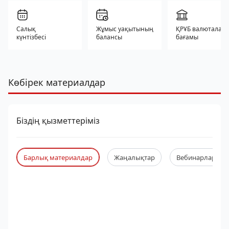
Салық
Жұмыс уақытының
ҚРҰБ валюталар
күнтізбесі
балансы
бағамы
Көбірек материалдар
Біздің қызметтеріміз
Барлық материалдар
Жаңалықтар
Вебинарлар