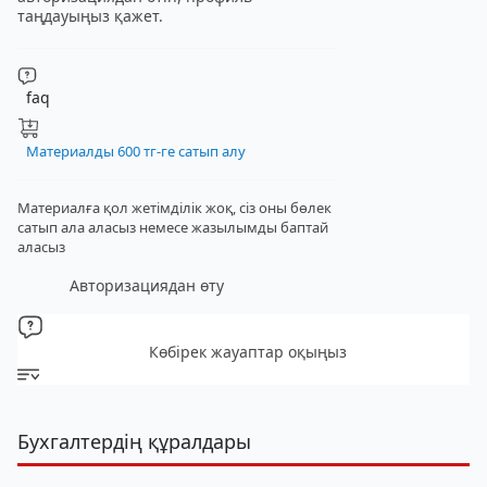
таңдауыңыз қажет.
faq
Материалды 600 тг-ге сатып алу
Материалға қол жетімділік жоқ, сіз оны бөлек
сатып ала аласыз
немесе жазылымды баптай
аласыз
Авторизациядан өту
Көбірек жауаптар оқыңыз
Бухгалтердің құралдары