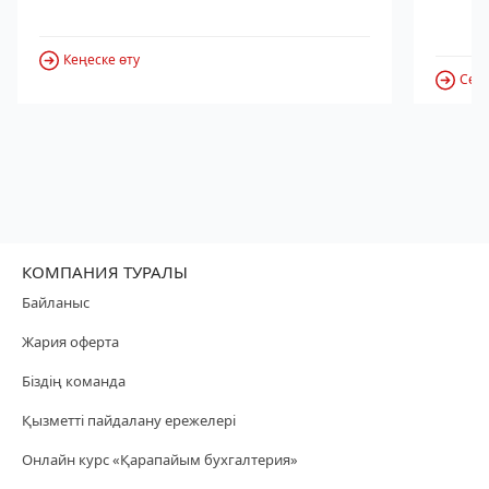
Кеңеске өту
Серв
КОМПАНИЯ ТУРАЛЫ
Байланыс
Жария оферта
Біздің команда
Қызметті пайдалану ережелері
Онлайн курс «Қарапайым бухгалтерия»