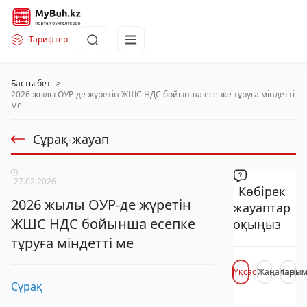
Тарифтер
Басты бет
>
2026 жылы ОУР-де жүретін ЖШС НДС бойынша есепке тұруға міндетті
ме
Сұрақ-жауап
27.02.2026
Көбірек
2026 жылы ОУР-де жүретін
жауаптар
ЖШС НДС бойынша есепке
оқыңыз
тұруға міндетті ме
Ұқсас
Жаңалары
Таны
Сұрақ