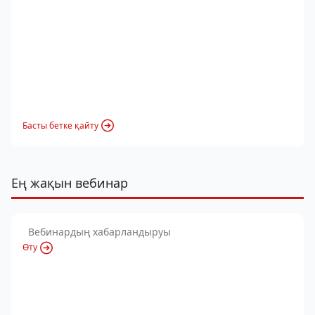
Басты бетке қайту
Ең жақын вебинар
Вебинардың хабарландыруы
Өту