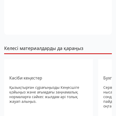
Келесі материалдарды да қараңыз
Кәсіби кеңестер
Бухга
Қызықтырған сұрағыңызды Кеңесшіге
Сервис
қойыңыз және ағымдағы заңнамалық
нысанд
нормаларға сәйкес жылдам әрі толық
сондай
жауап алыңыз.
пайдал
оңтайл