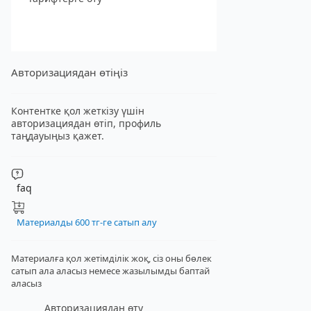
Авторизациядан өтіңіз
Контентке қол жеткізу үшін
авторизациядан өтіп, профиль
таңдауыңыз қажет.
faq
Материалды 600 тг-ге сатып алу
Материалға қол жетімділік жоқ, сіз оны бөлек
сатып ала аласыз
немесе жазылымды баптай
аласыз
Авторизациядан өту