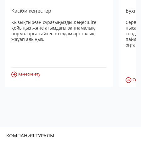
Кәсіби кеңестер
Бухга
Қызықтырған сұрағыңызды Кеңесшіге
Сервис
қойыңыз және ағымдағы заңнамалық
нысанд
нормаларға сәйкес жылдам әрі толық
сондай
жауап алыңыз.
пайдал
оңтайл
Кеңеске өту
Серв
КОМПАНИЯ ТУРАЛЫ