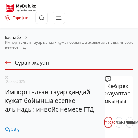
Тарифтер
Басты бет
>
Импортталған тауар қандай құжат бойынша есепке алынады: инвойс
немесе ГТД
Сұрақ-жауап
25.09.2025
Көбірек
Импортталған тауар қандай
жауаптар
құжат бойынша есепке
оқыңыз
алынады: инвойс немесе ГТД
Ұқсас
Жаңалары
Таны
Сұрақ