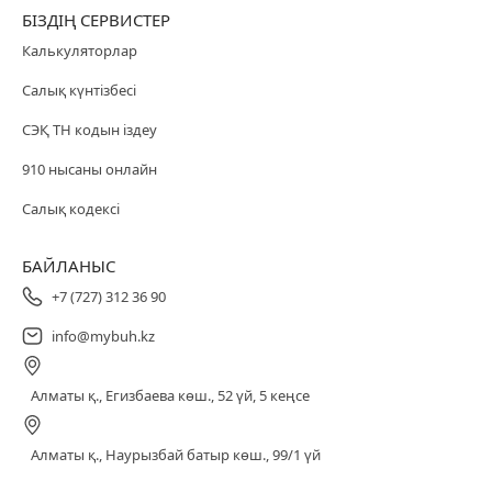
БІЗДІҢ СЕРВИСТЕР
Калькуляторлар
Салық күнтізбесі
СЭҚ ТН кодын іздеу
910 нысаны онлайн
Салық кодексі
БАЙЛАНЫС
+7 (727) 312 36 90
info@mybuh.kz
Алматы қ., Егизбаева көш., 52 үй, 5 кеңсе
Алматы қ., Наурызбай батыр көш., 99/1 үй