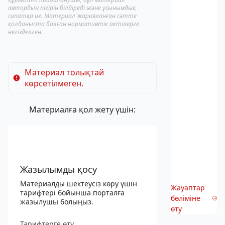
автордың пікірін білдіреді және ұсынымдық
сипатқа ие. Материал жарияланған сәтте
қолданыста болған нормативтік актілерге
негізделген.
Материал толықтай
көрсетілмеген.
Материалға қол жету үшін:
Жазылымды қосу
Материалды шектеусіз көру үшін
Жауаптар
тарифтері бойынша порталға
бөліміне
жазылушы болыңыз.
өту
Тарифтерге өту