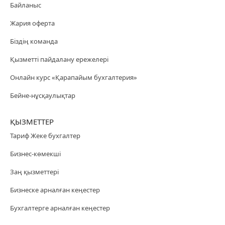
Байланыс
Жария оферта
Біздің команда
Қызметті пайдалану ережелері
Онлайн курс «Қарапайым бухгалтерия»
Бейне-нұсқаулықтар
ҚЫЗМЕТТЕР
Тариф Жеке бухгалтер
Бизнес-көмекші
Заң қызметтері
Бизнеске арналған кеңестер
Бухгалтерге арналған кеңестер