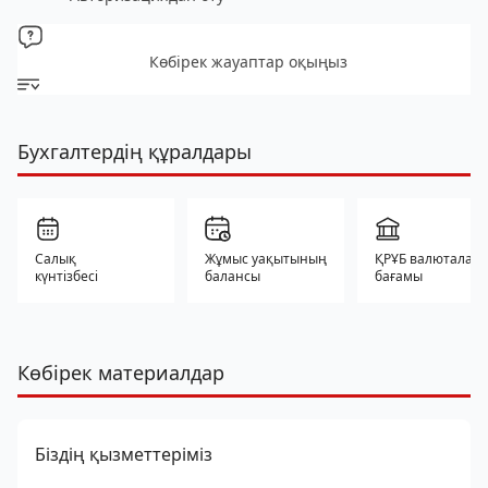
Көбірек жауаптар оқыңыз
Бухгалтердің құралдары
Салық
Жұмыс уақытының
ҚРҰБ валюталар
күнтізбесі
балансы
бағамы
Көбірек материалдар
Біздің қызметтеріміз