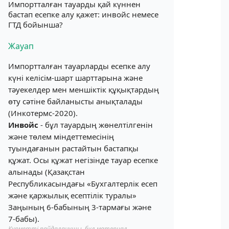
Импортталған тауарды қай күннен
бастап есепке алу қажет: инвойс немесе
ГТД бойынша?
Жауап
Импортталған тауарларды есепке алу
күні келісім-шарт шарттарына және
тәуекелдер мен меншіктік құқықтардың
өту сәтіне байланысты анықталады
(Инкотермс-2020).
Инвойс
- бұл тауардың жөнелтілгенін
және төлем міндеттемесінің
туындағанын растайтын бастапқы
құжат. Осы құжат негізінде тауар есепке
алынады (Қазақстан
Республикасындағы «Бухгалтерлік есеп
және қаржылық есептілік туралы»
Заңының 6-бабының 3-тармағы және
7-бабы).
Құрметті пайдаланушы, бұл материал