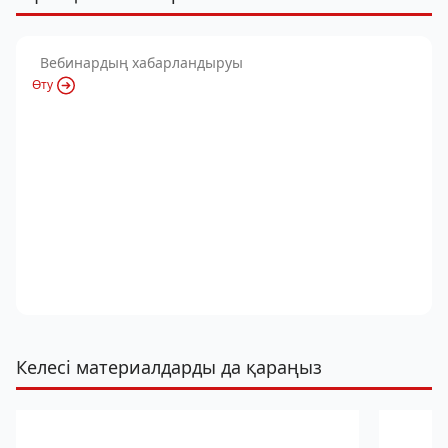
Вебинардың хабарландыруы
Өту
Келесі материалдарды да қараңыз