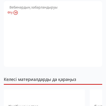
Вебинардың хабарландыруы
Өту
Келесі материалдарды да қараңыз