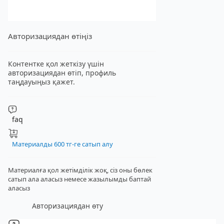
Авторизациядан өтіңіз
Контентке қол жеткізу үшін
авторизациядан өтіп, профиль
таңдауыңыз қажет.
faq
Материалды 600 тг-ге сатып алу
Материалға қол жетімділік жоқ, сіз оны бөлек
сатып ала аласыз
немесе жазылымды баптай
аласыз
Авторизациядан өту