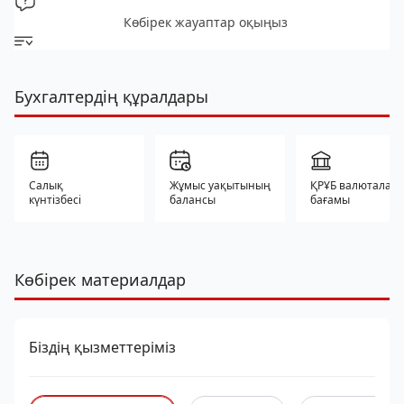
Көбірек жауаптар оқыңыз
Бухгалтердің құралдары
Салық
Жұмыс уақытының
ҚРҰБ валюталар
күнтізбесі
балансы
бағамы
Көбірек материалдар
Біздің қызметтеріміз