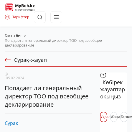
Тарифтер
Басты бет
>
Попадает ли генеральный директор ТОО под всеобщее
декларирование
Сұрақ-жауап
05.02.2024
Көбірек
Попадает ли генеральный
жауаптар
директор ТОО под всеобщее
оқыңыз
декларирование
Ұқсас
Жаңалары
Таны
Сұрақ