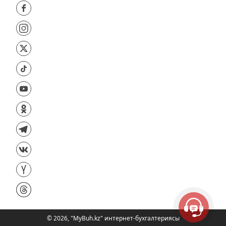
©
2026
,
"MyBuh.kz" интернет-бухгалтериясы