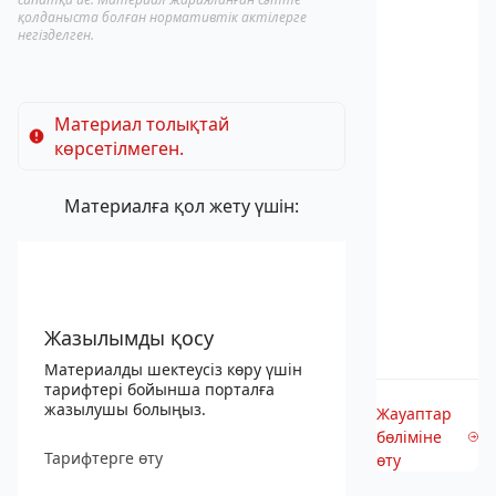
қолданыста болған нормативтік актілерге
негізделген.
Материал толықтай
көрсетілмеген.
Материалға қол жету үшін:
Жазылымды қосу
Материалды шектеусіз көру үшін
тарифтері бойынша порталға
жазылушы болыңыз.
Жауаптар
бөліміне
Тарифтерге өту
өту