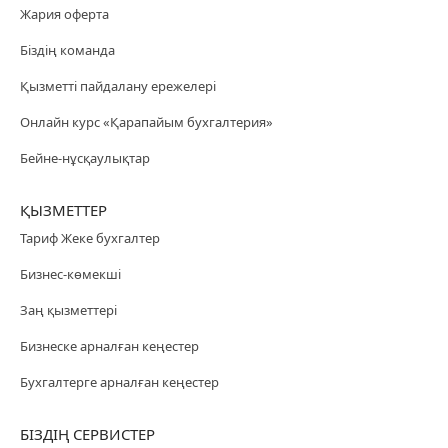
Жария оферта
Біздің команда
Қызметті пайдалану ережелері
Онлайн курс «Қарапайым бухгалтерия»
Бейне-нұсқаулықтар
ҚЫЗМЕТТЕР
Тариф Жеке бухгалтер
Бизнес-көмекші
Заң қызметтері
Бизнеске арналған кеңестер
Бухгалтерге арналған кеңестер
БІЗДІҢ СЕРВИСТЕР