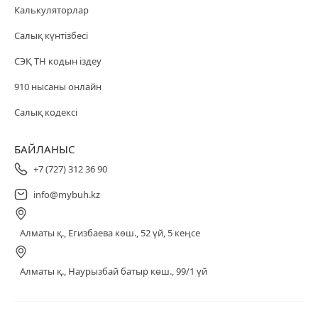
Калькуляторлар
Салық күнтізбесі
СЭҚ ТН кодын іздеу
910 нысаны онлайн
Салық кодексі
БАЙЛАНЫС
+7 (727) 312 36 90
info@mybuh.kz
Алматы қ., Егизбаева көш., 52 үй, 5 кеңсе
Алматы қ., Наурызбай батыр көш., 99/1 үй