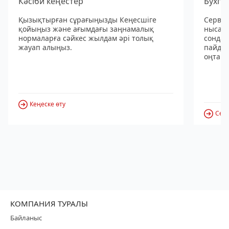
Кәсіби кеңестер
Бухга
Қызықтырған сұрағыңызды Кеңесшіге
Сервис
қойыңыз және ағымдағы заңнамалық
нысанд
нормаларға сәйкес жылдам әрі толық
сондай
жауап алыңыз.
пайдал
оңтайл
Кеңеске өту
Серв
КОМПАНИЯ ТУРАЛЫ
Байланыс