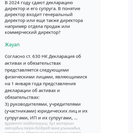
В 2024 году сдают декларацию
директор и его супруга. В понятие
директор входит генеральный
директор или еще также директора
например отдела продаж или
коммерческий директор?
Жауап
Согласно ст. 630 НК Декларация об
активах и обязательствах
представляется следующими
физическими лицами, являющимися
на 1 января года представления
декларации об активах и
обязательствах:
3) руководителями, учредителями
(участниками) юридических лиц и их
супругами, ИП и их супругами, ...
Құрметті пайдаланушы, бұл материал
автордың пікірін білдіреді және ұсынымдық
сипатқа ие. Материал жарияланған сәтте