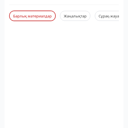
Барлық материалдар
Жаңалықтар
Сұрақ-жауап