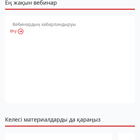
Ең жақын вебинар
Вебинардың хабарландыруы
Өту
Келесі материалдарды да қараңыз