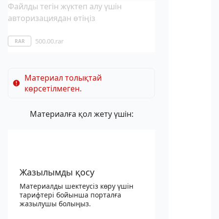
Файлды тегін жүктеп алу үшін
авторизациядан өтіңіз
500.00.rar
RAR
Материал толықтай
көрсетілмеген.
Материалға қол жету үшін:
Жазылымды қосу
Материалды шектеусіз көру үшін
тарифтері бойынша порталға
жазылушы болыңыз.