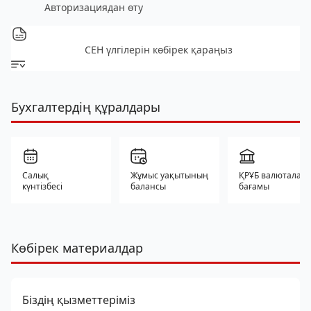
Авторизациядан өту
СЕН үлгілерін көбірек қараңыз
Бухгалтердің құралдары
Салық
Жұмыс уақытының
ҚРҰБ валюталар
күнтізбесі
балансы
бағамы
Көбірек материалдар
Біздің қызметтеріміз