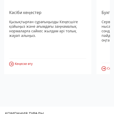
Кәсіби кеңестер
Бухга
Қызықтырған сұрағыңызды Кеңесшіге
Сервис
қойыңыз және ағымдағы заңнамалық
нысанд
нормаларға сәйкес жылдам әрі толық
сондай
жауап алыңыз.
пайдал
оңтайл
Кеңеске өту
Серв
КОМПАНИЯ ТУРАЛЫ