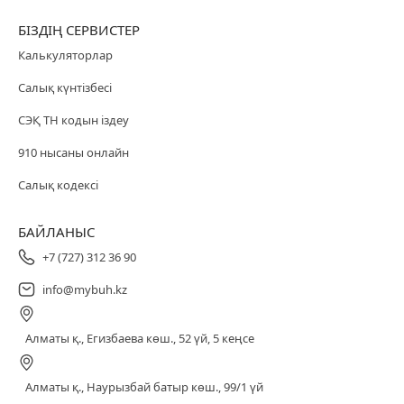
БІЗДІҢ СЕРВИСТЕР
Калькуляторлар
Салық күнтізбесі
СЭҚ ТН кодын іздеу
910 нысаны онлайн
Салық кодексі
БАЙЛАНЫС
+7 (727) 312 36 90
info@mybuh.kz
Алматы қ., Егизбаева көш., 52 үй, 5 кеңсе
Алматы қ., Наурызбай батыр көш., 99/1 үй