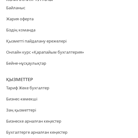
Байланыс
Жария оферта
Біздің команда
Қызметті пайдалану ережелері
Онлайн курс «Қарапайым бухгалтерия»
Бейне-нұсқаулықтар
ҚЫЗМЕТТЕР
Тариф Жеке бухгалтер
Бизнес-көмекші
Заң қызметтері
Бизнеске арналған кеңестер
Бухгалтерге арналған кеңестер