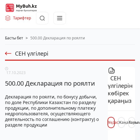
Тарифтер
Басты бет
>
500.00 Декларация по роялти
СЕН үлгілері
17.10.2023
СЕН
500.00 Декларация по роялти
үлгілерін
көбірек
Декларация по роялти, по бонусу добычи,
қараңыз
по доле Республики Казахстан по разделу
продукции, по дополнительному платежу
недропользователя, осуществляющего
деятельность по соглашению (контракту) о
Ұқсас
Жаңалары
Таны
разделе продукции