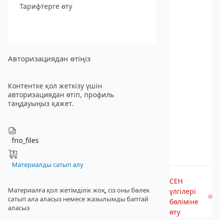
Тарифтерге өту
Авторизациядан өтіңіз
Контентке қол жеткізу үшін
авторизациядан өтіп, профиль
таңдауыңыз қажет.
fno_files
Материалды сатып алу
СЕН
Материалға қол жетімділік жоқ, сіз оны бөлек
үлгілері
сатып ала аласыз
немесе жазылымды баптай
бөліміне
аласыз
өту