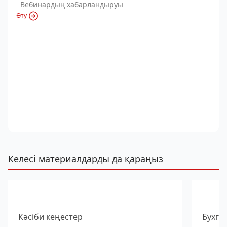
Вебинардың хабарландыруы
Өту
Келесі материалдарды да қараңыз
Кәсіби кеңестер
Бухга