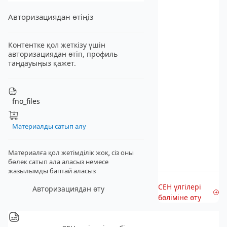
Авторизациядан өтіңіз
Контентке қол жеткізу үшін
авторизациядан өтіп, профиль
таңдауыңыз қажет.
fno_files
Материалды сатып алу
Материалға қол жетімділік жоқ, сіз оны
бөлек сатып ала аласыз
немесе
жазылымды баптай аласыз
СЕН үлгілері
Авторизациядан өту
бөліміне өту