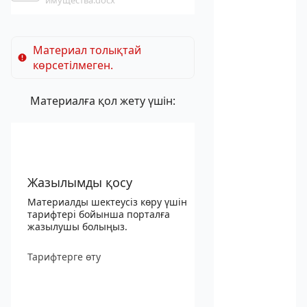
имущества.docx
Материал толықтай
көрсетілмеген.
Материалға қол жету үшін:
Жазылымды қосу
Материалды шектеусіз көру үшін
тарифтері бойынша порталға
жазылушы болыңыз.
Тарифтерге өту