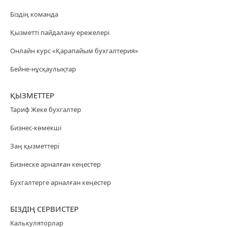
Біздің команда
Қызметті пайдалану ережелері
Онлайн курс «Қарапайым бухгалтерия»
Бейне-нұсқаулықтар
ҚЫЗМЕТТЕР
Тариф Жеке бухгалтер
Бизнес-көмекші
Заң қызметтері
Бизнеске арналған кеңестер
Бухгалтерге арналған кеңестер
БІЗДІҢ СЕРВИСТЕР
Калькуляторлар