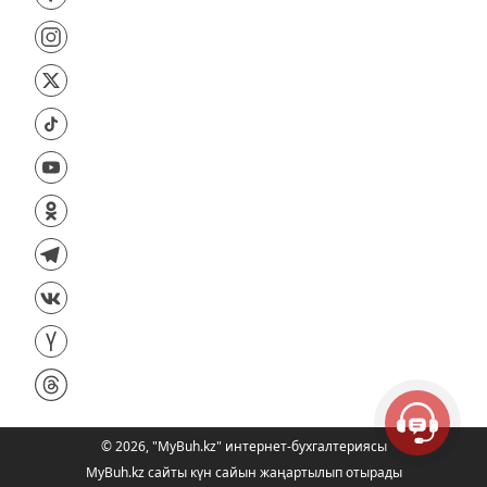
©
2026
,
"MyBuh.kz" интернет-бухгалтериясы
MyBuh.kz сайты күн сайын жаңартылып отырады