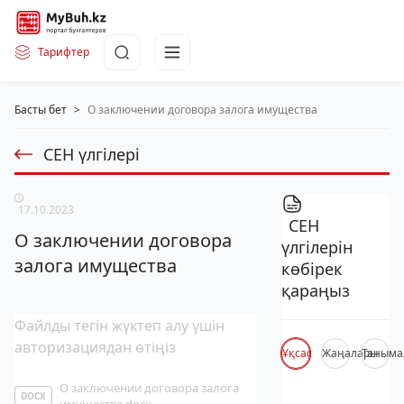
Тарифтер
Басты бет
>
О заключении договора залога имущества
СЕН үлгілері
17.10.2023
СЕН
О заключении договора
үлгілерін
залога имущества
көбірек
қараңыз
Файлды тегін жүктеп алу үшін
авторизациядан өтіңіз
Ұқсас
Жаңалары
Таныма
О заключении договора залога
DOCX