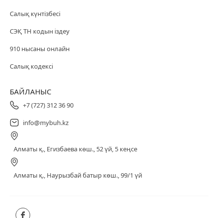
Салық күнтізбесі
СЭҚ ТН кодын іздеу
910 нысаны онлайн
Салық кодексі
БАЙЛАНЫС
+7 (727) 312 36 90
info@mybuh.kz
Алматы қ., Егизбаева көш., 52 үй, 5 кеңсе
Алматы қ., Наурызбай батыр көш., 99/1 үй