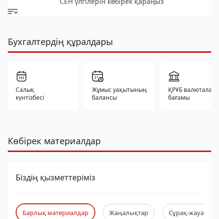
СЕН үлгілерін көбірек қараңыз
Бухгалтердің құралдары
Салық
Жұмыс уақытының
ҚРҰБ валюталар
күнтізбесі
балансы
бағамы
Көбірек материалдар
Біздің қызметтеріміз
Барлық материалдар
Жаңалықтар
Сұрақ-жауап