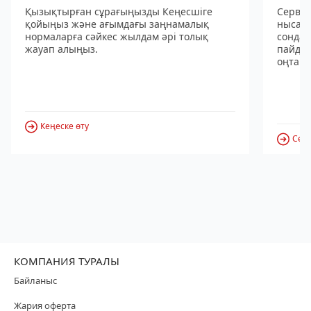
Қызықтырған сұрағыңызды Кеңесшіге
Сервис
қойыңыз және ағымдағы заңнамалық
нысанд
нормаларға сәйкес жылдам әрі толық
сондай
жауап алыңыз.
пайдал
оңтайл
Кеңеске өту
Серв
КОМПАНИЯ ТУРАЛЫ
Байланыс
Жария оферта