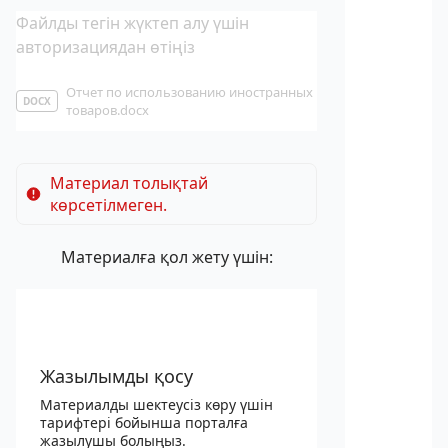
Файлды тегін жүктеп алу үшін
авторизациядан өтіңіз
Отчет по использованию иностранных
DOCX
товаров.docx
Материал толықтай
көрсетілмеген.
Материалға қол жету үшін:
Жазылымды қосу
Материалды шектеусіз көру үшін
тарифтері бойынша порталға
жазылушы болыңыз.