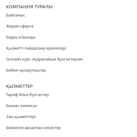
КОМПАНИЯ ТУРАЛЫ
Байланыс
Жария оферта
Біздің команда
Қызметті пайдалану ережелері
Онлайн курс «Қарапайым бухгалтерия»
Бейне-нұсқаулықтар
ҚЫЗМЕТТЕР
Тариф Жеке бухгалтер
Бизнес-көмекші
Заң қызметтері
Бизнеске арналған кеңестер