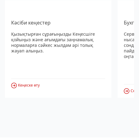
Кәсіби кеңестер
Бухга
Қызықтырған сұрағыңызды Кеңесшіге
Сервис
қойыңыз және ағымдағы заңнамалық
нысанд
нормаларға сәйкес жылдам әрі толық
сондай
жауап алыңыз.
пайдал
оңтайл
Кеңеске өту
Серв