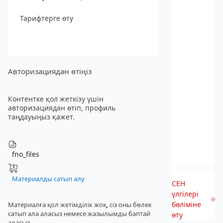
Тарифтерге өту
Авторизациядан өтіңіз
Контентке қол жеткізу үшін
авторизациядан өтіп, профиль
таңдауыңыз қажет.
fno_files
Материалды сатып алу
СЕН
үлгілері
бөліміне
Материалға қол жетімділік жоқ, сіз оны бөлек
сатып ала аласыз
немесе жазылымды баптай
өту
аласыз