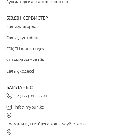
Бухгалтерге арналған кеңестер
БІЗДІҢ СЕРВИСТЕР
Калькуляторлар
Салық күнтізбесі
СЭҚ ТН кодын іздеу
910 нысаны онлайн
Салық кодексі
БАЙЛАНЫС
+7 (727) 312 36 90
info@mybuh.kz
Алматы қ., Егизбаева көш., 52 үй, 5 кеңсе