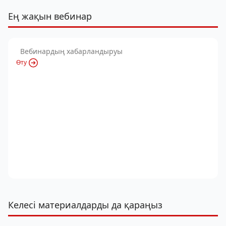
Ең жақын вебинар
Вебинардың хабарландыруы
Өту
Келесі материалдарды да қараңыз