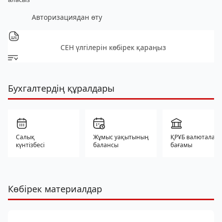
Авторизациядан өту
СЕН үлгілерін көбірек қараңыз
Бухгалтердің құралдары
Салық
Жұмыс уақытының
ҚРҰБ валюталар
күнтізбесі
балансы
бағамы
Көбірек материалдар