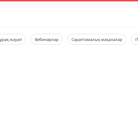
ұрақ-жауап
Вебинарлар
Сараптамалық мақалалар
П