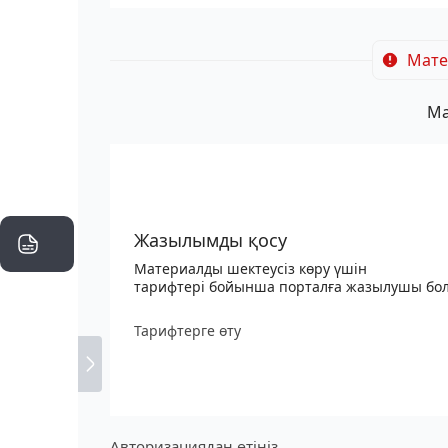
Мате
Ма
Жазылымды қосу
Материалды шектеусіз көру үшін
тарифтері бойынша порталға жазылушы бо
Тарифтерге өту
Авторизациядан өтіңіз