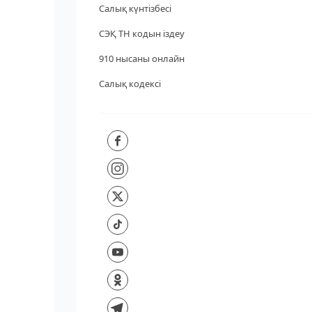
Салық күнтізбесі
СЭҚ ТН кодын іздеу
910 нысаны онлайн
Салық кодексі