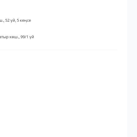
., 52 үй, 5 кеңсе
тыр көш., 99/1 үй