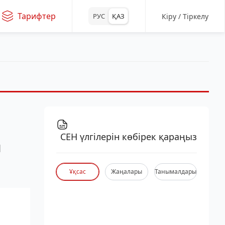
Тарифтер
Кіру / Тіркелу
РУС
ҚАЗ
СЕН үлгілерін көбірек қараңыз
я
Ұқсас
Жаңалары
Танымалдары