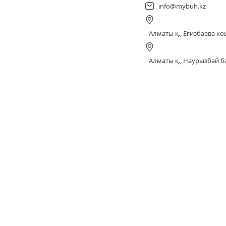
info@mybuh.kz
Алматы қ., Егизбаева көш
Алматы қ., Наурызбай ба