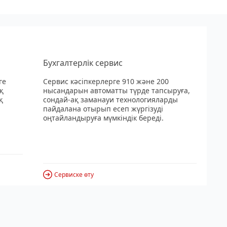
Бухгалтерлік сервис
ге
Сервис кәсіпкерлерге 910 және 200
қ
нысандарын автоматты түрде тапсыруға,
қ
сондай-ақ заманауи технологияларды
пайдалана отырып есеп жүргізуді
оңтайландыруға мүмкіндік береді.
Сервиске өту