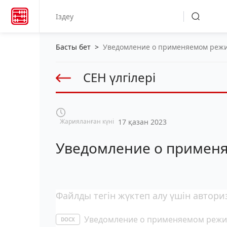
Басты бет
>
Уведомление о применяемом реж
СЕН үлгілері
Жарияланған күні
17 қазан 2023
Уведомление о примен
Файлды тегін жүктеп алу үшін автори
Уведомление о применяемом режи
DOCX