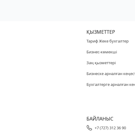
ҚЫЗМЕТТЕР
Тариф Жеке бухгалтер
Бизнес-көмекші
Заң қызметтері
Бизнеске арналған кеңес
Бухгалтерге арналған ке
БАЙЛАНЫС
+7 (727) 312 36 90