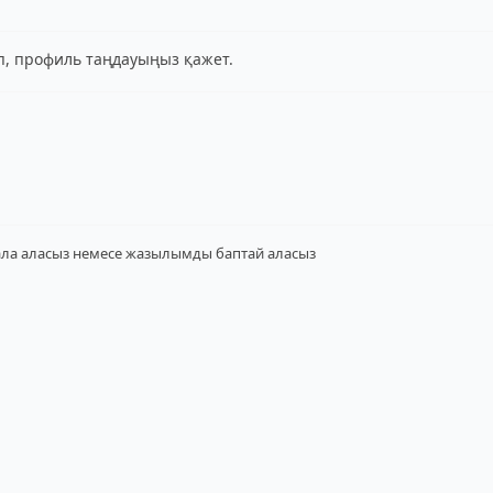
іп, профиль таңдауыңыз қажет.
ала аласыз
немесе жазылымды баптай аласыз