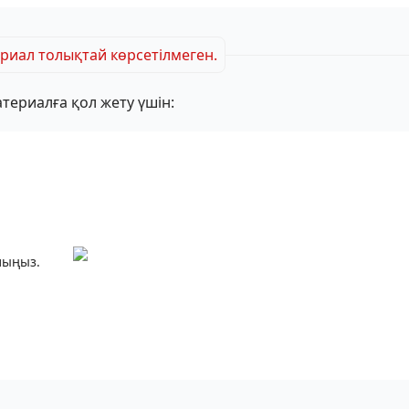
риал толықтай көрсетілмеген.
териалға қол жету үшін:
лыңыз.