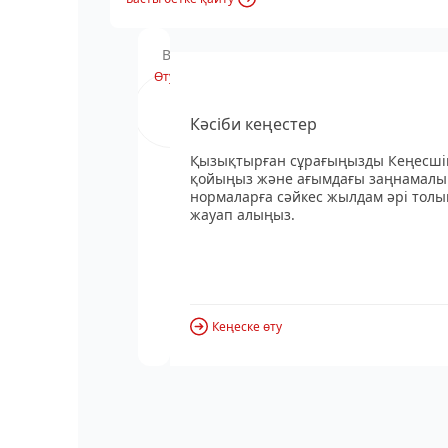
Вебинардың хабарландыруы
Өту
Кәсіби кеңестер
Қызықтырған сұрағыңызды Кеңесші
қойыңыз және ағымдағы заңнамалы
нормаларға сәйкес жылдам әрі толы
жауап алыңыз.
Кеңеске өту