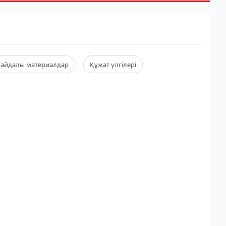
айдалы материалдар
Құжат үлгілері