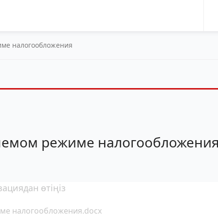
име налогообложения
яемом режиме налогообложени
зациядан өтіңіз
ме налогообложения.docx