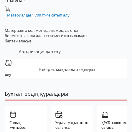
materials
Материалды 1 700 тг-ге сатып алу
Материалға қол жетімділік жоқ, сіз оны
бөлек сатып ала аласыз
немесе жазылымды
баптай аласыз
Авторизациядан өту
Көбірек мақалалар оқыңыз
Бухгалтердің құралдары
Салық
Жұмыс уақытының
ҚРҰБ валюталар
күнтізбесі
балансы
бағамы