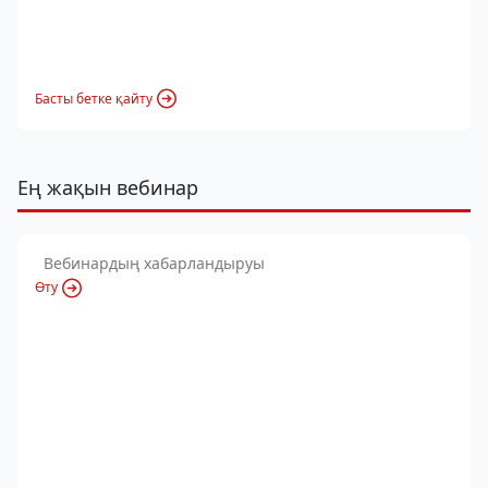
Басты бетке қайту
Ең жақын вебинар
Вебинардың хабарландыруы
Өту