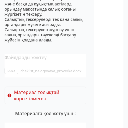
және басқа да құқықтық актілерді
орындау мақсатында салық органы
жүргізетін тексеру.
Салықтық тексерулерді тек қана салық
органдары жүзеге асырады.
Салықтық тексерулер жүргізу үшін
салық органдары тәуекелді басқару
жүйесін қолдана алады.
Файлдарды жүктеу
cheklist_nalogovaya_proverka.docx
DOCX
Материал толықтай
көрсетілмеген.
Материалға қол жету үшін: