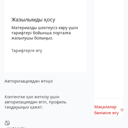
Жазылымды қосу
Материалды шектеусіз көру үшін
тарифтері бойынша порталға
жазылушы болыңыз.
Тарифтерге өту
Авторизациядан өтіңіз
Контентке қол жеткізу үшін
авторизациядан өтіп, профиль
Мақалалар
таңдауыңыз қажет.
бөліміне өту