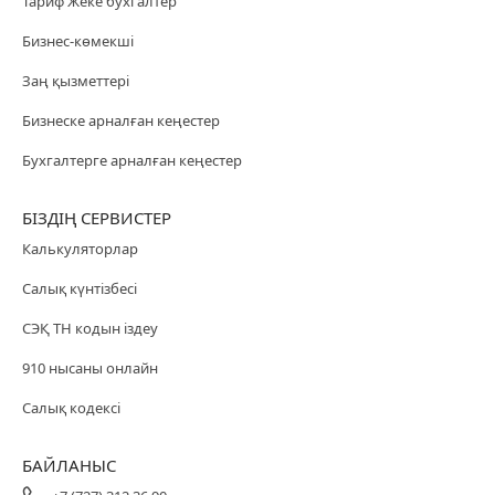
Тариф Жеке бухгалтер
Бизнес-көмекші
Заң қызметтері
Бизнеске арналған кеңестер
Бухгалтерге арналған кеңестер
БІЗДІҢ СЕРВИСТЕР
Калькуляторлар
Салық күнтізбесі
СЭҚ ТН кодын іздеу
910 нысаны онлайн
Салық кодексі
БАЙЛАНЫС