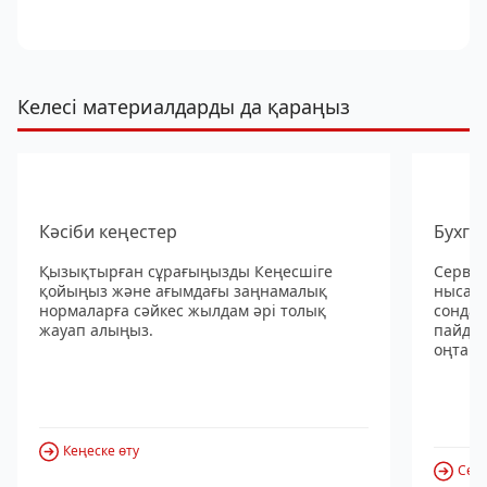
Келесі материалдарды да қараңыз
Кәсіби кеңестер
Бухга
Қызықтырған сұрағыңызды Кеңесшіге
Сервис
қойыңыз және ағымдағы заңнамалық
нысанд
нормаларға сәйкес жылдам әрі толық
сондай
жауап алыңыз.
пайдал
оңтайл
Кеңеске өту
Серв