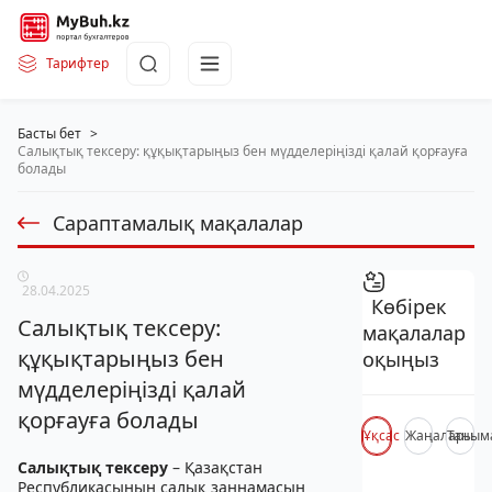
Тарифтер
Басты бет
>
Салықтық тексеру: құқықтарыңыз бен мүдделеріңізді қалай қорғауға
болады
Сараптамалық мақалалар
28.04.2025
Көбірек
Салықтық тексеру:
мақалалар
құқықтарыңыз бен
оқыңыз
мүдделеріңізді қалай
қорғауға болады
Ұқсас
Жаңалары
Таным
Салықтық тексеру
– Қазақстан
Республикасының салық заңнамасын