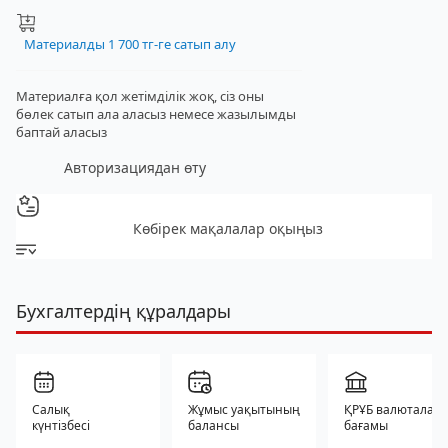
Материалды 1 700 тг-ге сатып алу
Материалға қол жетімділік жоқ, сіз оны
бөлек сатып ала аласыз
немесе жазылымды
баптай аласыз
Авторизациядан өту
Көбірек мақалалар оқыңыз
Бухгалтердің құралдары
Салық
Жұмыс уақытының
ҚРҰБ валюталар
күнтізбесі
балансы
бағамы