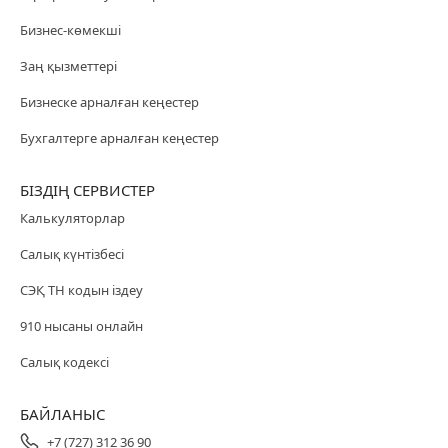
Бизнес-көмекші
Заң қызметтері
Бизнеске арналған кеңестер
Бухгалтерге арналған кеңестер
БІЗДІҢ СЕРВИСТЕР
Калькуляторлар
Салық күнтізбесі
СЭҚ ТН кодын іздеу
910 нысаны онлайн
Салық кодексі
БАЙЛАНЫС
+7 (727) 312 36 90