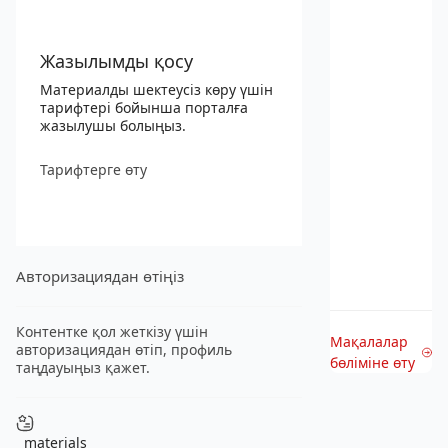
Жазылымды қосу
Материалды шектеусіз көру үшін
тарифтері бойынша порталға
жазылушы болыңыз.
Тарифтерге өту
Авторизациядан өтіңіз
Контентке қол жеткізу үшін
Мақалалар
авторизациядан өтіп, профиль
бөліміне өту
таңдауыңыз қажет.
materials