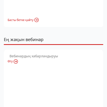
Басты бетке қайту
Ең жақын вебинар
Вебинардың хабарландыруы
Өту