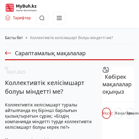
Тарифтер
Басты бет
>
Коллективтік келісімшарт болуы міндетті ме?
Сараптамалық мақалалар
18.07.2025
Көбірек
Коллективтік келісімшарт
мақалалар
болуы міндетті ме?
оқыңыз
Коллективтік келісімшарт туралы
айтылғанда ең бірінші барлығын
Ұқсас
Жаңалары
Таным
қызықтыратын сұрақ: «Біздің
компанияда міндетті түрде коллективтік
келісімшарт болуы керек пе?»