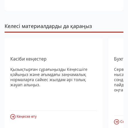
Келесі материалдарды да қараңыз
Кәсіби кеңестер
Бухга
Қызықтырған сұрағыңызды Кеңесшіге
Сервис
қойыңыз және ағымдағы заңнамалық
нысанд
нормаларға сәйкес жылдам әрі толық
сондай
жауап алыңыз.
пайдал
оңтайл
Кеңеске өту
Серв