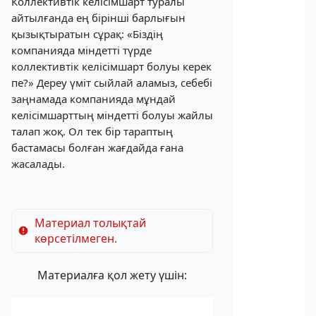
Коллективтік келісімшарт туралы
айтылғанда ең бірінші барлығын
қызықтыратын сұрақ: «Біздің
компанияда міндетті түрде
коллективтік келісімшарт болуы керек
пе?» Дереу үміт сыйлай аламыз, себебі
заңнамада компанияда мұндай
келісімшарттың міндетті болуы жайлы
талап жоқ. Ол тек бір тараптың
бастамасы болған жағдайда ғана
жасалады.
Материал толықтай
көрсетілмеген.
Материалға қол жету үшін: