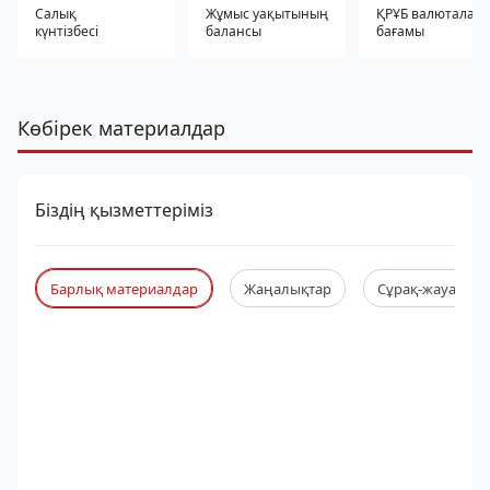
Салық
Жұмыс уақытының
ҚРҰБ валюталар
күнтізбесі
балансы
бағамы
Көбірек материалдар
Біздің қызметтеріміз
Барлық материалдар
Жаңалықтар
Сұрақ-жауап