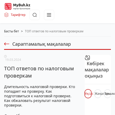
Тарифтер
Басты бет
>
ТОП ответов по налоговым проверкам
Сараптамалық мақалалар
19.03.2024
Көбірек
ТОП ответов по налоговым
мақалалар
проверкам
оқыңыз
Длительность налоговой проверки. Кто
попадает на проверку. Как
Ұқсас
Жаңалары
Таным
подготовиться к налоговой проверке.
Как обжаловать результат налоговой
проверки.