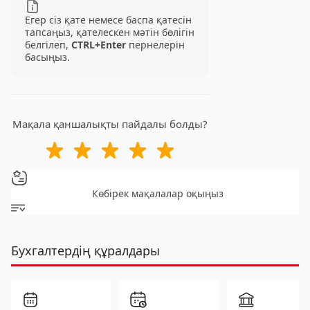
Егер сіз қате немесе баспа қатесін
тапсаңыз, қателескен мәтін бөлігін
белгілеп,
CTRL+Enter
пернелерін
басыңыз.
Мақала қаншалықты пайдалы болды?
Көбірек мақалалар оқыңыз
Бухгалтердің құралдары