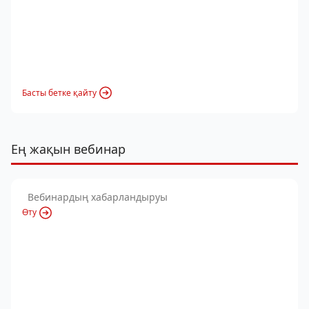
Басты бетке қайту
Ең жақын вебинар
Вебинардың хабарландыруы
Өту