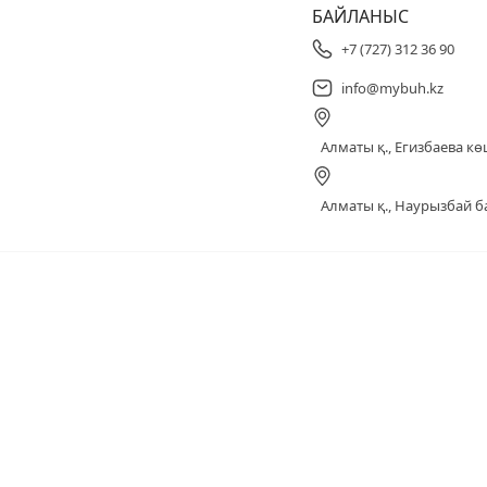
БАЙЛАНЫС
+7 (727) 312 36 90
info@mybuh.kz
Алматы қ., Егизбаева көш
Алматы қ., Наурызбай ба