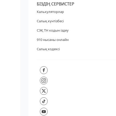
БІЗДІҢ СЕРВИСТЕР
Калькуляторлар
Салық күнтізбесі
СЭҚ ТН кодын іздеу
910 нысаны онлайн
Салық кодексі