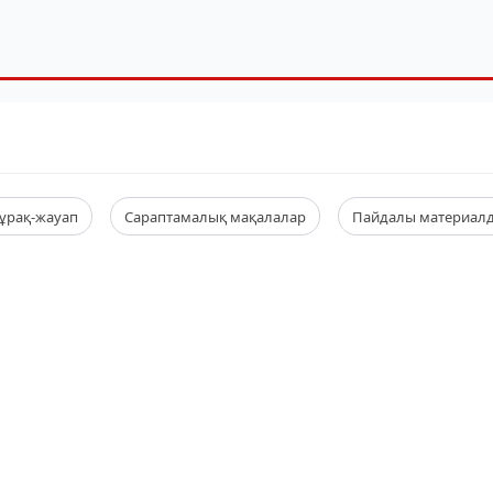
ұрақ-жауап
Сараптамалық мақалалар
Пайдалы материал