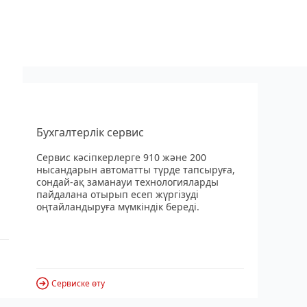
Бухгалтерлік сервис
Сервис кәсіпкерлерге 910 және 200
нысандарын автоматты түрде тапсыруға,
сондай-ақ заманауи технологияларды
пайдалана отырып есеп жүргізуді
оңтайландыруға мүмкіндік береді.
Сервиске өту