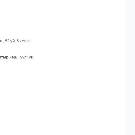
., 52 үй, 5 кеңсе
тыр көш., 99/1 үй