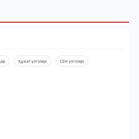
дар
Құжат үлгілері
СЕН үлгілері