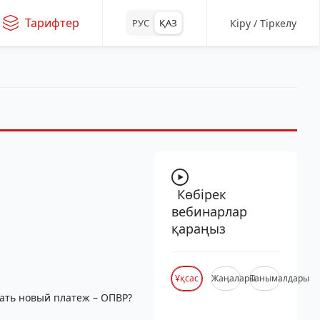
Тарифтер
Кіру / Тіркелу
РУС
ҚАЗ
Көбірек
вебинарлар
қараңыз
Ұқсас
Жаңалары
Танымалдары
вать новый платеж – ОПВР?