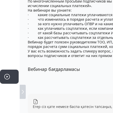
По многочисленным просьбам подписчиков мы о
исчислении социальных платежей».
На вебинаре вы узнаете:
·
какие социальные платежи уплачиваются в 
·
что изменилось в порядке расчета и упл
·
за кого нужно уплачивать ОПВР и на каки
·
как уплачивать соцплатежи, если компани
·
от какой базы рассчитывать соцплатежи И
·
как рассчитывать соцплатежи за отдельны
Вебинар будет полезен руководителям ТОО, ИП
порядок расчета сумм социальных платежей, ко
У вас есть возможность задать спикеру вопрос
вопросы подписчиков и ответит на них прямом
Вебинар бағдарламасы
Егер сіз қате немесе баспа қатесін тапсаңыз,