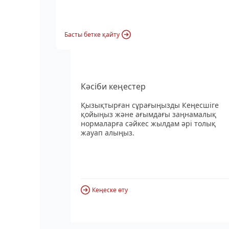
Басты бетке қайту
Кәсіби кеңестер
Қызықтырған сұрағыңызды Кеңесшіге
қойыңыз және ағымдағы заңнамалық
нормаларға сәйкес жылдам әрі толық
жауап алыңыз.
Кеңеске өту