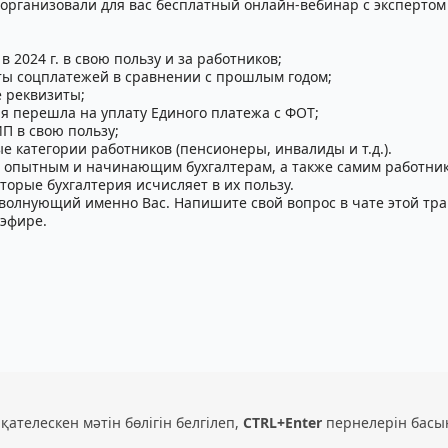
рганизовали для вас бесплатный онлайн-вебинар с экспертом
2024 г. в свою пользу и за работников;
аты соцплатежей в сравнении с прошлым годом;
е реквизиты;
я перешла на уплату Единого платежа с ФОТ;
П в свою пользу;
е категории работников (пенсионеры, инвалиды и т.д.).
, опытным и начинающим бухгалтерам, а также самим работник
торые бухгалтерия исчисляет в их пользу.
, волнующий именно Вас. Напишите свой вопрос в чате этой тр
 эфире.
 қателескен мәтін бөлігін белгілеп,
CTRL+Enter
пернелерін басы