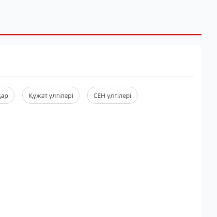
дар
Құжат үлгілері
СЕН үлгілері