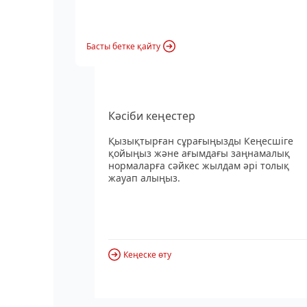
Басты бетке қайту
Кәсіби кеңестер
Қызықтырған сұрағыңызды Кеңесшіге
қойыңыз және ағымдағы заңнамалық
нормаларға сәйкес жылдам әрі толық
жауап алыңыз.
Кеңеске өту