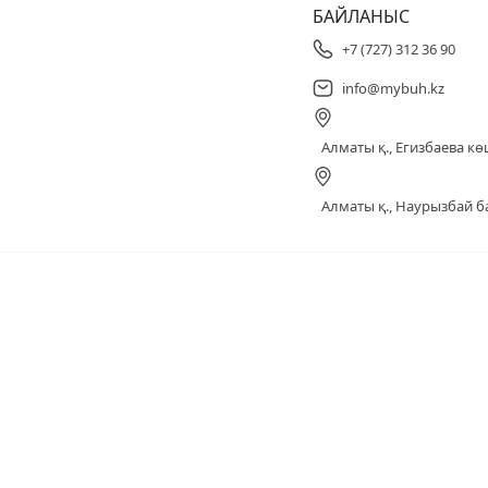
БАЙЛАНЫС
+7 (727) 312 36 90
info@mybuh.kz
Алматы қ., Егизбаева көш
Алматы қ., Наурызбай ба