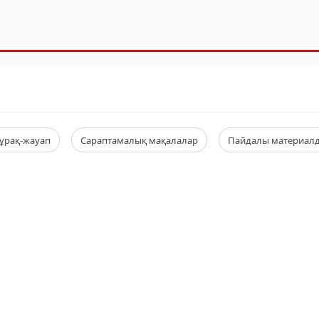
ұрақ-жауап
Сараптамалық мақалалар
Пайдалы материал