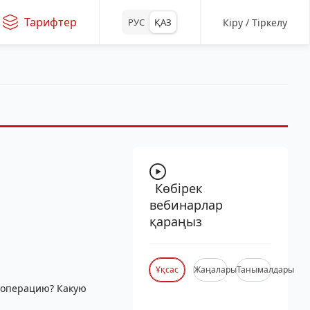
Тарифтер
Кіру / Тіркелу
РУС
ҚАЗ
Көбірек
вебинарлар
қараңыз
Ұқсас
Жаңалары
Танымалдары
 операцию? Какую