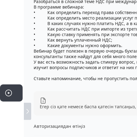
Разобраться в сложной теме НДС при междунар
В программе вебинара:
• Как определить переход права собственно
• Как определить место реализации услуг по
• В каких случаях нужно платить НДС, а в ка
• Как рассчитать НДС при импорте из третьи
• Какую ставку применять при экспорте тов
• Как вернуть уплаченный НДС;
• Какие документы нужно оформить.
Вебинар будет полезен в первую очередь бухга
консультанты также найдут для себя много пол
У вас есть возможность задать спикеру вопрос
изучит вопросы подписчиков и ответит на них 
Ставьте напоминание, чтобы не пропустить пол
Егер сіз қате немесе баспа қатесін тапсаңыз,
Авторизациядан өтіңіз