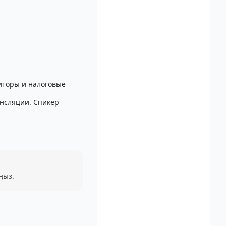
диторы и налоговые
ансляции. Спикер
ңыз.