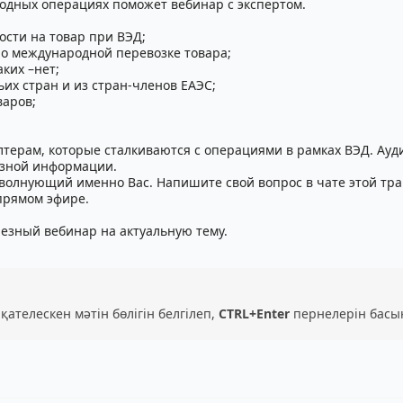
одных операциях поможет вебинар с экспертом.
сти на товар при ВЭД;
 международной перевозке товара;
ких –нет;
х стран и из стран-членов ЕАЭС;
аров;
лтерам, которые сталкиваются с операциями в рамках ВЭД. Ау
езной информации.
, волнующий именно Вас. Напишите свой вопрос в чате этой тр
прямом эфире.
езный вебинар на актуальную тему.
 қателескен мәтін бөлігін белгілеп,
CTRL+Enter
пернелерін басы