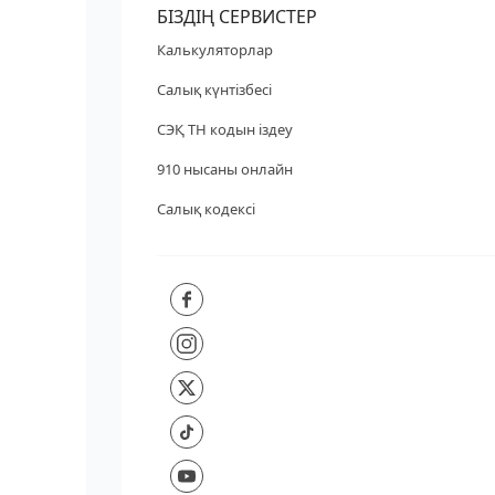
БІЗДІҢ СЕРВИСТЕР
Калькуляторлар
Салық күнтізбесі
СЭҚ ТН кодын іздеу
910 нысаны онлайн
Салық кодексі