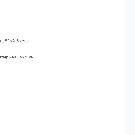
., 52 үй, 5 кеңсе
тыр көш., 99/1 үй