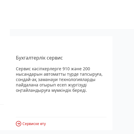
Бухгалтерлік сервис
Сервис кәсіпкерлерге 910 және 200
нысандарын автоматты түрде тапсыруға,
сондай-ақ заманауи технологияларды
пайдалана отырып есеп жүргізуді
оңтайландыруға мүмкіндік береді.
Сервиске өту