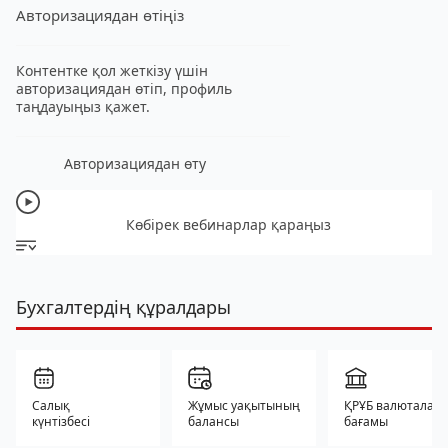
Авторизациядан өтіңіз
Контентке қол жеткізу үшін
авторизациядан өтіп, профиль
таңдауыңыз қажет.
Авторизациядан өту
Көбірек вебинарлар қараңыз
Бухгалтердің құралдары
Салық
Жұмыс уақытының
ҚРҰБ валюталар
күнтізбесі
балансы
бағамы