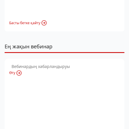
Басты бетке қайту
Ең жақын вебинар
Вебинардың хабарландыруы
Өту