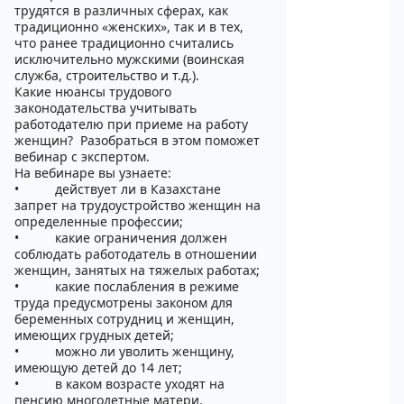
трудятся в различных сферах, как
традиционно «женских», так и в тех,
что ранее традиционно считались
исключительно мужскими (воинская
служба, строительство и т.д.).
Какие нюансы трудового
законодательства учитывать
работодателю при приеме на работу
женщин? Разобраться в этом поможет
вебинар с экспертом.
На вебинаре вы узнаете:
• действует ли в Казахстане
запрет на трудоустройство женщин на
определенные профессии;
• какие ограничения должен
соблюдать работодатель в отношении
женщин, занятых на тяжелых работах;
• какие послабления в режиме
труда предусмотрены законом для
беременных сотрудниц и женщин,
имеющих грудных детей;
• можно ли уволить женщину,
имеющую детей до 14 лет;
• в каком возрасте уходят на
пенсию многодетные матери.