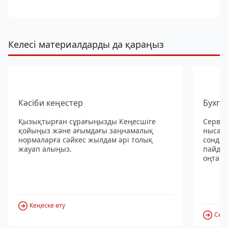
Келесі материалдарды да қараңыз
Кәсіби кеңестер
Бухга
Қызықтырған сұрағыңызды Кеңесшіге
Сервис
қойыңыз және ағымдағы заңнамалық
нысанд
нормаларға сәйкес жылдам әрі толық
сондай
жауап алыңыз.
пайдал
оңтайл
Кеңеске өту
Серв