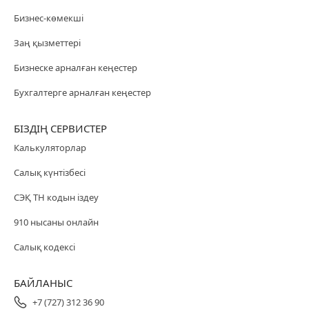
Бизнес-көмекші
Заң қызметтері
Бизнеске арналған кеңестер
Бухгалтерге арналған кеңестер
БІЗДІҢ СЕРВИСТЕР
Калькуляторлар
Салық күнтізбесі
СЭҚ ТН кодын іздеу
910 нысаны онлайн
Салық кодексі
БАЙЛАНЫС
+7 (727) 312 36 90