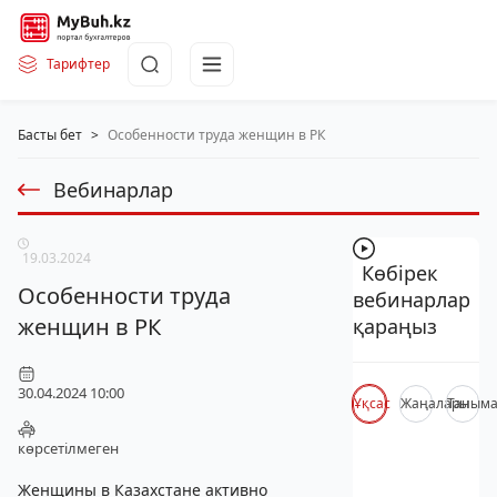
Тарифтер
Басты бет
>
Особенности труда женщин в РК
Вебинарлар
19.03.2024
Көбірек
Особенности труда
вебинарлар
женщин в РК
қараңыз
30.04.2024 10:00
Ұқсас
Жаңалары
Таным
көрсетілмеген
Женщины в Казахстане активно