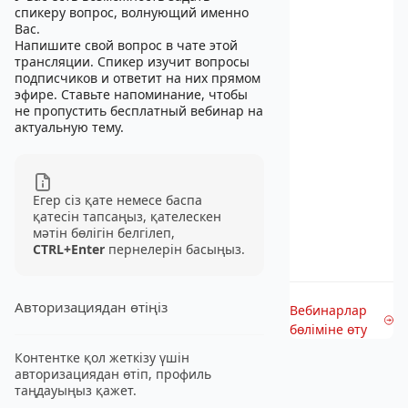
спикеру вопрос, волнующий именно
Вас.
Напишите свой вопрос в чате этой
трансляции. Спикер изучит вопросы
подписчиков и ответит на них прямом
эфире. Ставьте напоминание, чтобы
не пропустить бесплатный вебинар на
актуальную тему.
Егер сіз қате немесе баспа
қатесін тапсаңыз, қателескен
мәтін бөлігін белгілеп,
CTRL+Enter
пернелерін басыңыз.
Авторизациядан өтіңіз
Вебинарлар
бөліміне өту
Контентке қол жеткізу үшін
авторизациядан өтіп, профиль
таңдауыңыз қажет.