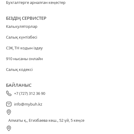
Бухгалтерге арналған кеңестер
БІЗДІҢ СЕРВИСТЕР
Калькуляторлар
Салық күнтізбесі
СЭҚ ТН кодын іздеу
910 нысаны онлайн
Салық кодексі
БАЙЛАНЫС
+7 (727) 312 36 90
info@mybuh.kz
Алматы қ., Егизбаева көш., 52 үй, 5 кеңсе