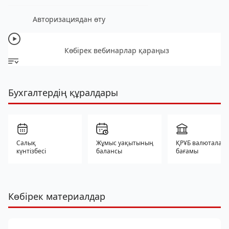
Авторизациядан өту
Көбірек вебинарлар қараңыз
Бухгалтердің құралдары
Салық
Жұмыс уақытының
ҚРҰБ валюталар
күнтізбесі
балансы
бағамы
Көбірек материалдар