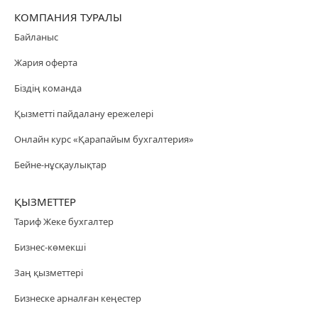
КОМПАНИЯ ТУРАЛЫ
Байланыс
Жария оферта
Біздің команда
Қызметті пайдалану ережелері
Онлайн курс «Қарапайым бухгалтерия»
Бейне-нұсқаулықтар
ҚЫЗМЕТТЕР
Тариф Жеке бухгалтер
Бизнес-көмекші
Заң қызметтері
Бизнеске арналған кеңестер