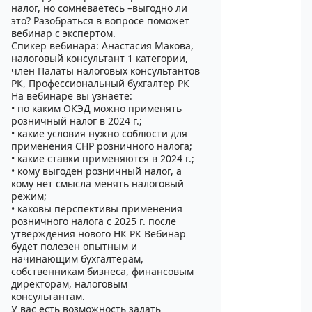
налог, но сомневаетесь –выгодно ли
это? Разобраться в вопросе поможет
вебинар с экспертом.
Спикер вебинара: Анастасия Макова,
налоговый консультант 1 категории,
член Палаты налоговых консультантов
РК, Профессиональный бухгалтер РК
На вебинаре вы узнаете:
• по каким ОКЭД можно применять
розничный налог в 2024 г.;
• какие условия нужно соблюсти для
применения СНР розничного налога;
• какие ставки применяются в 2024 г.;
• кому выгоден розничный налог, а
кому нет смысла менять налоговый
режим;
• каковы перспективы применения
розничного налога с 2025 г. после
утверждения нового НК РК Вебинар
будет полезен опытным и
начинающим бухгалтерам,
собственникам бизнеса, финансовым
директорам, налоговым
консультантам.
У вас есть возможность задать