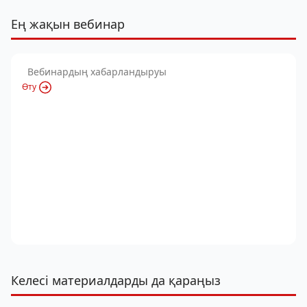
Ең жақын вебинар
Вебинардың хабарландыруы
Өту
Келесі материалдарды да қараңыз