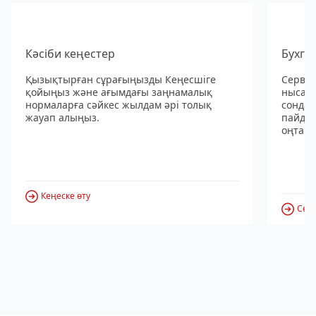
Кәсіби кеңестер
Бухга
Қызықтырған сұрағыңызды Кеңесшіге
Сервис
қойыңыз және ағымдағы заңнамалық
нысанд
нормаларға сәйкес жылдам әрі толық
сондай
жауап алыңыз.
пайдал
оңтайл
Кеңеске өту
Серв