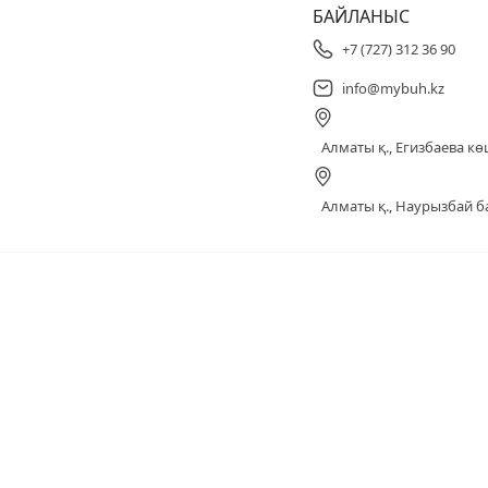
БАЙЛАНЫС
+7 (727) 312 36 90
info@mybuh.kz
Алматы қ., Егизбаева көш
Алматы қ., Наурызбай ба