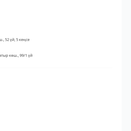
., 52 үй, 5 кеңсе
тыр көш., 99/1 үй