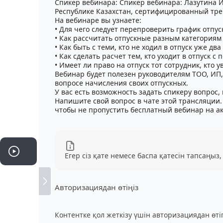
Спикер вебинара: Спикер вебинара: Лазутина 
Республике Казахстан, сертифицированный тре
На вебинаре вы узнаете:
• Для чего следует перепроверить график отпу
• Как рассчитать отпускные разным категориям
• Как быть с теми, кто не ходил в отпуск уже два
• Как сделать расчет тем, кто уходит в отпуск
• Имеет ли право на отпуск тот сотрудник, кто у
Вебинар будет полезен руководителям ТОО, ИП,
вопросе начисления своих отпускных.
У вас есть возможность задать спикеру вопрос
Напишите свой вопрос в чате этой трансляции.
чтобы не пропустить бесплатный вебинар на ак
Егер сіз қате немесе баспа қатесін тапсаңыз,
Авторизациядан өтіңіз
Контентке қол жеткізу үшін авторизациядан өт