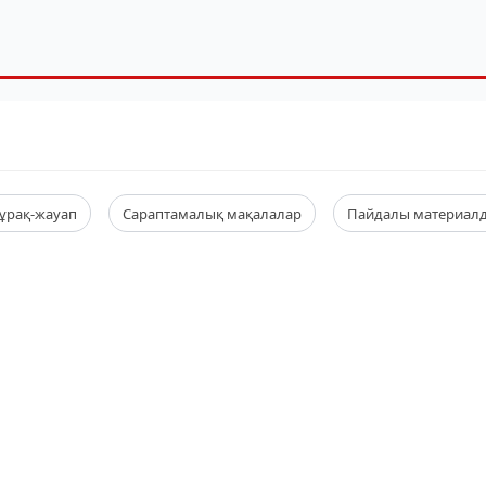
ұрақ-жауап
Сараптамалық мақалалар
Пайдалы материал