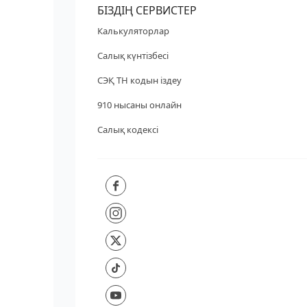
БІЗДІҢ СЕРВИСТЕР
Калькуляторлар
Салық күнтізбесі
СЭҚ ТН кодын іздеу
910 нысаны онлайн
Салық кодексі