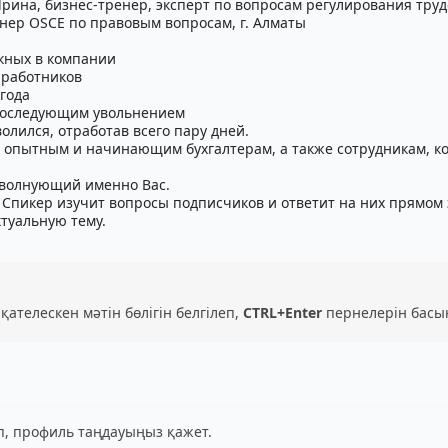
Ирина, бизнес-тренер, эксперт по вопросам регулирования тру
нер ОSCЕ по правовым вопросам, г. Алматы
скных в компании
 работников
 года
 с последующим увольнением
волился, отработав всего пару дней.
 опытным и начинающим бухгалтерам, а также сотрудникам, ко
, волнующий именно Вас.
 Спикер изучит вопросы подписчиков и ответит на них прямом
туальную тему.
 қателескен мәтін бөлігін белгілеп,
CTRL+Enter
пернелерін басы
іп, профиль таңдауыңыз қажет.