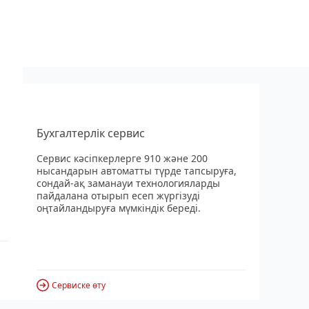
Бухгалтерлік сервис
Сервис кәсіпкерлерге 910 және 200
нысандарын автоматты түрде тапсыруға,
сондай-ақ заманауи технологияларды
пайдалана отырып есеп жүргізуді
оңтайландыруға мүмкіндік береді.
Сервиске өту