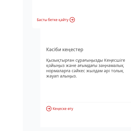
Басты бетке қайту
Кәсіби кеңестер
Қызықтырған сұрағыңызды Кеңесшіге
қойыңыз және ағымдағы заңнамалық
нормаларға сәйкес жылдам әрі толық
жауап алыңыз.
Кеңеске өту