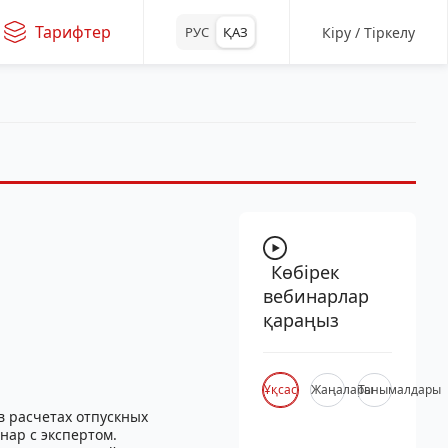
Тарифтер
Кіру / Тіркелу
РУС
ҚАЗ
Көбірек
вебинарлар
қараңыз
Ұқсас
Жаңалары
Танымалдары
в расчетах отпускных
нар с экспертом.