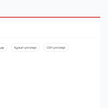
дар
Құжат үлгілері
СЕН үлгілері