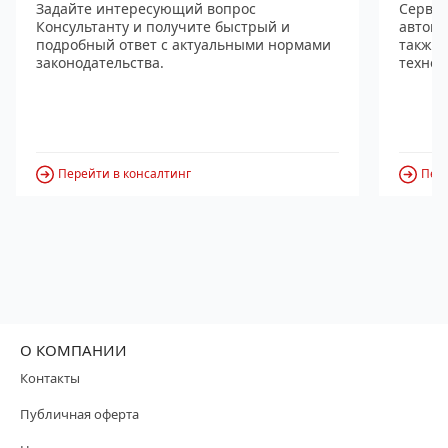
Задайте интересующий вопрос
Сервис
Консультанту и получите быстрый и
автома
подробный ответ с актуальными нормами
также
законодательства.
технол
Перейти в консалтинг
Пере
О КОМПАНИИ
Контакты
Публичная оферта