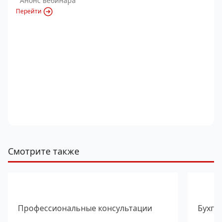
Анонс вебинара
Перейти
Смотрите также
Профессиональные консультации
Бухга