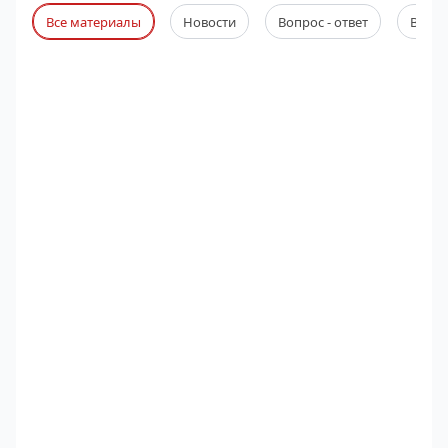
Все материалы
Новости
Вопрос - ответ
Веби