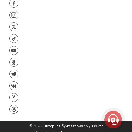
©
2026
,
Интернет-бухгалтерия "MyBuh.kz"