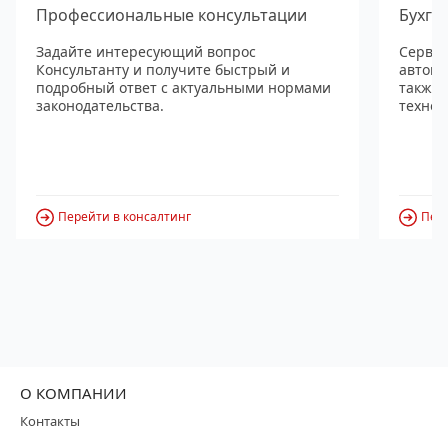
Профессиональные консультации
Бухга
Задайте интересующий вопрос
Сервис
Консультанту и получите быстрый и
автома
подробный ответ с актуальными нормами
также
законодательства.
технол
Перейти в консалтинг
Пере
О КОМПАНИИ
Контакты