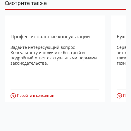
Смотрите также
Профессиональные консультации
Бухга
Задайте интересующий вопрос
Сервис
Консультанту и получите быстрый и
автома
подробный ответ с актуальными нормами
также
законодательства.
технол
Перейти в консалтинг
Пере