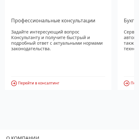
Профессиональные консультации
Бухга
Задайте интересующий вопрос
Сервис
Консультанту и получите быстрый и
автома
подробный ответ с актуальными нормами
также
законодательства.
технол
Перейти в консалтинг
Пере
О КОМПАНИИ