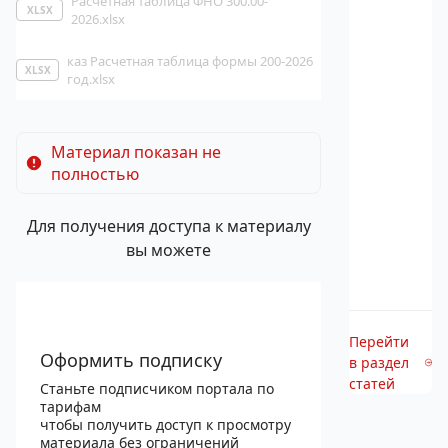
Расчетная таблица ФНО 300.00-
XLSX
2026.xlsx
каз Расчетная таблица формы 200-2026
XLSX
год.xlsx
Материал показан не
полностью
Для получения доступа к материалу
вы можете
Перейти
Оформить подписку
в раздел
статей
Станьте подписчиком портала по
тарифам
чтобы получить доступ к просмотру
материала без ограничений