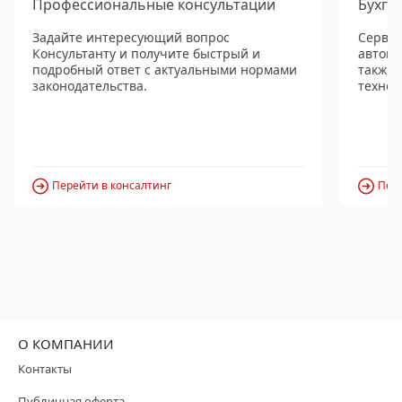
Профессиональные консультации
Бухга
Задайте интересующий вопрос
Сервис
Консультанту и получите быстрый и
автома
подробный ответ с актуальными нормами
также
законодательства.
технол
Перейти в консалтинг
Пере
О КОМПАНИИ
Контакты
Публичная оферта