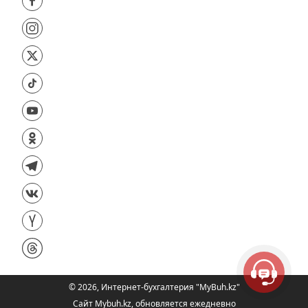
©
2026
,
Интернет-бухгалтерия "MyBuh.kz"
Сайт Mybuh.kz, обновляется ежедневно