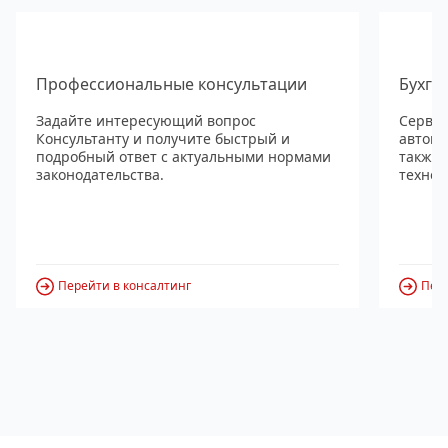
Профессиональные консультации
Бухга
Задайте интересующий вопрос
Сервис
Консультанту и получите быстрый и
автома
подробный ответ с актуальными нормами
также
законодательства.
технол
Перейти в консалтинг
Пере