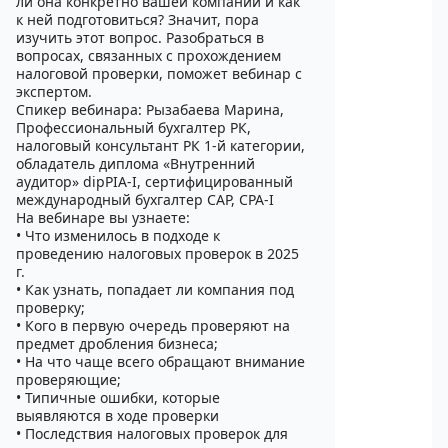
ли она конкретно вашей компании и как
к ней подготовиться? Значит, пора
изучить этот вопрос. Разобраться в
вопросах, связанных с прохождением
налоговой проверки, поможет вебинар с
экспертом.
Cпикер вебинара: Рызабаева Марина,
Профессиональный бухгалтер РК,
налоговый консультант РК 1-й категории,
обладатель диплома «Внутренний
аудитор» dipPIA-I, сертифицированный
международный бухгалтер CAP, CPA-I
На вебинаре вы узнаете:
• Что изменилось в подходе к
проведению налоговых проверок в 2025
г.
• Как узнать, попадает ли компания под
проверку;
• Кого в первую очередь проверяют на
предмет дробления бизнеса;
• На что чаще всего обращают внимание
проверяющие;
• Типичные ошибки, которые
выявляются в ходе проверки
• Последствия налоговых проверок для