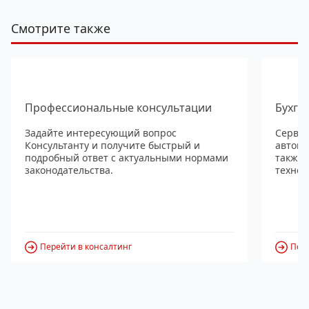
Смотрите также
Профессиональные консультации
Бухга
Задайте интересующий вопрос
Сервис
Консультанту и получите быстрый и
автома
подробный ответ с актуальными нормами
также
законодательства.
технол
Перейти в консалтинг
Пере