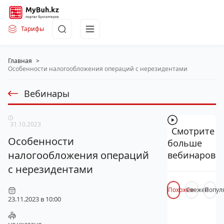
Тарифы
Главная
>
Особенности налогообложения операций с нерезидентами
Вебинары
31.10.2023
Смотрите
Особенности
больше
налогообложения операций
вебинаров
с нерезидентами
Похожее
Свежее
Попул
23.11.2023 в 10:00