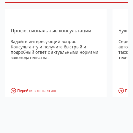
Профессиональные консультации
Бухга
Задайте интересующий вопрос
Сервис
Консультанту и получите быстрый и
автома
подробный ответ с актуальными нормами
также
законодательства.
технол
Перейти в консалтинг
Пере