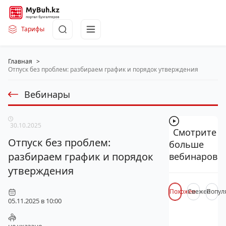
Тарифы
Главная
>
Отпуск без проблем: разбираем график и порядок утверждения
Вебинары
30.10.2025
Смотрите
Отпуск без проблем:
больше
разбираем график и порядок
вебинаров
утверждения
Похожее
Свежее
Попул
05.11.2025 в 10:00