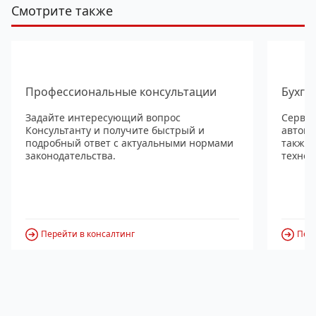
Смотрите также
Профессиональные консультации
Бухга
Задайте интересующий вопрос
Сервис
Консультанту и получите быстрый и
автома
подробный ответ с актуальными нормами
также
законодательства.
технол
Перейти в консалтинг
Пере