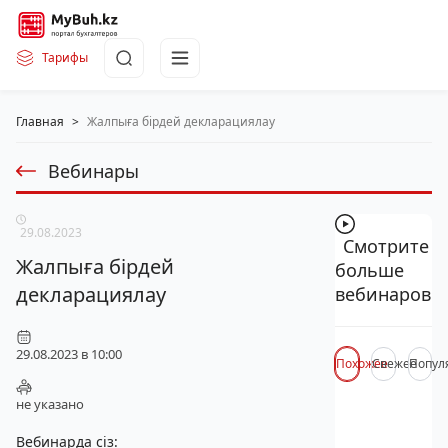
Тарифы
Главная
>
Жалпыға бірдей декларациялау
Вебинары
29.08.2023
Смотрите
Жалпыға бірдей
больше
декларациялау
вебинаров
29.08.2023 в 10:00
Похожее
Свежее
Попул
не указано
Вебинарда сіз: