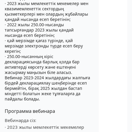
· 2023 жылы мемлекеттік мекемелер мен
квазимемлекеттік сектордың
қызметкерлері мен олардың жұбайлары
қандай нысанда есеп беретінін;
· 2022 жылы 250.00-нысанды
тапсырғандар 2023 жылы қандай
нысанда есеп беретінін;
· қай мерзімде қағаз түрінде, қай
мерзімде электронды түрде есеп беру
керегін;
· 250.00-нысанның кіріс
декларациясында барлық қолда бар
активтерді көрсету және ештеңені
жасырмау маңызын біле аласыз.
Вебинар 2023-2024 жылдардағы жалпыға
бірдей декларациялау шеңберінде есеп
бермейтін, бірақ 2025 жылдан бастап
міндетті болатын жеке тұлғаларға да
пайдалы болады.
Программа вебинара
Вебинарда сіз:
· 2023 жылы мемлекеттік мекемелер