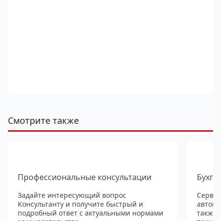
Смотрите также
Профессиональные консультации
Бухга
Задайте интересующий вопрос
Сервис
Консультанту и получите быстрый и
автома
подробный ответ с актуальными нормами
также