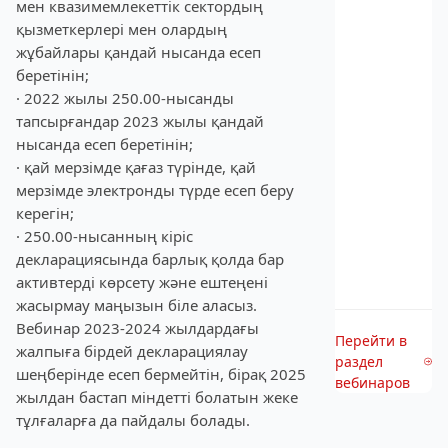
мен квазимемлекеттік сектордың
қызметкерлері мен олардың
жұбайлары қандай нысанда есеп
беретінін;
· 2022 жылы 250.00-нысанды
тапсырғандар 2023 жылы қандай
нысанда есеп беретінін;
· қай мерзімде қағаз түрінде, қай
мерзімде электронды түрде есеп беру
керегін;
· 250.00-нысанның кіріс
декларациясында барлық қолда бар
активтерді көрсету және ештеңені
жасырмау маңызын біле аласыз.
Вебинар 2023-2024 жылдардағы
Перейти в
жалпыға бірдей декларациялау
раздел
шеңберінде есеп бермейтін, бірақ 2025
вебинаров
жылдан бастап міндетті болатын жеке
тұлғаларға да пайдалы болады.